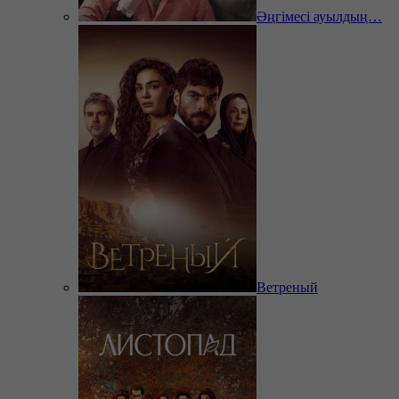
Әңгімесі ауылдың…
Ветреный