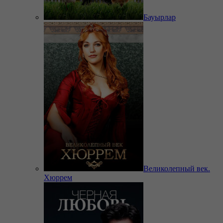
Бауырлар
Великолепный век.
Хюррем