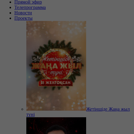
Прямой эфир
Телепрограмма
Новости
Проекты
Жетіншіде Жаңа жыл
түні