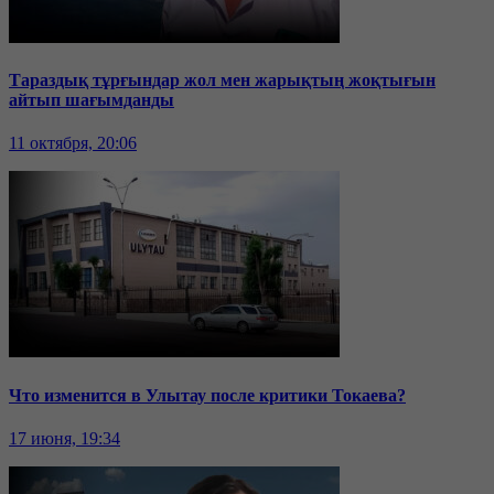
Тараздық тұрғындар жол мен жарықтың жоқтығын
айтып шағымданды
11 октября, 20:06
Что изменится в Улытау после критики Токаева?
17 июня, 19:34