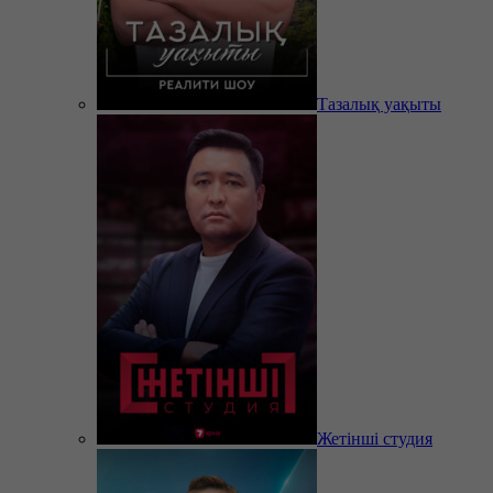
Тазалық уақыты
Жетінші студия