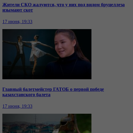
Жители СКО жалуются, что у них под видом бруцеллеза
изымают скот
17 июня, 19:33
Главный балетмейстер ГАТОБ о первой победе
казахстанского балета
17 июня, 19:33