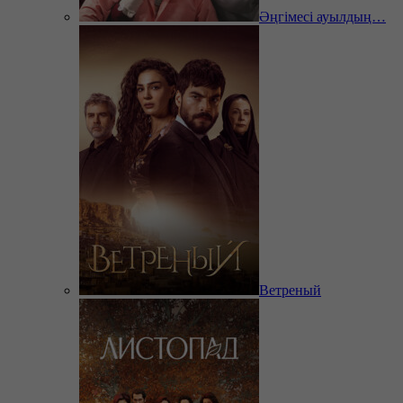
Әңгімесі ауылдың…
Ветреный