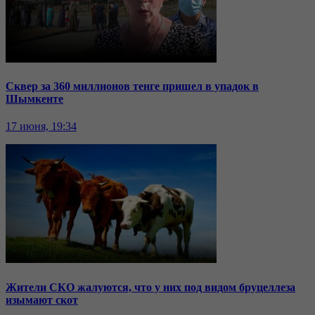
Сквер за 360 миллионов тенге пришел в упадок в
Шымкенте
17 июня, 19:34
Жители СКО жалуются, что у них под видом бруцеллеза
изымают скот