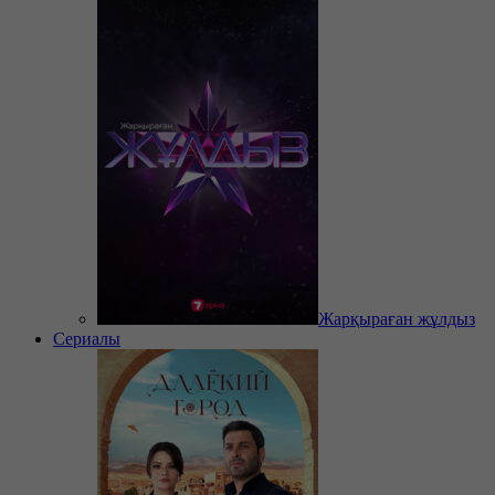
Жарқыраған жұлдыз
Сериалы