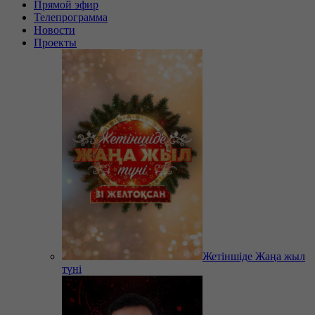
Прямой эфир
Телепрограмма
Новости
Проекты
Жетіншіде Жаңа жыл
түні