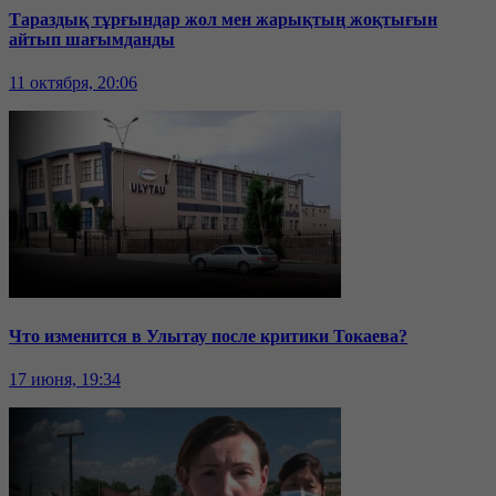
Тараздық тұрғындар жол мен жарықтың жоқтығын
айтып шағымданды
11 октября, 20:06
Что изменится в Улытау после критики Токаева?
17 июня, 19:34