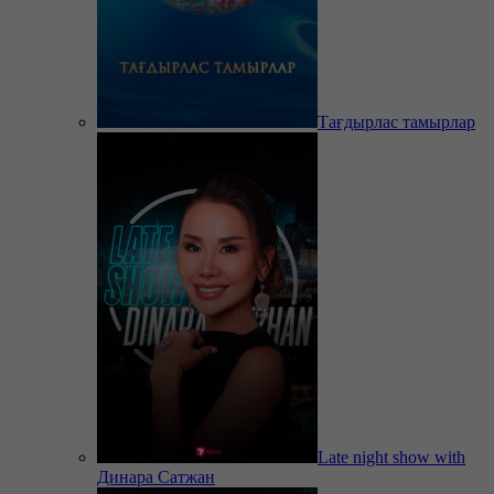
Тағдырлас тамырлар
Late night show with
Динара Сатжан