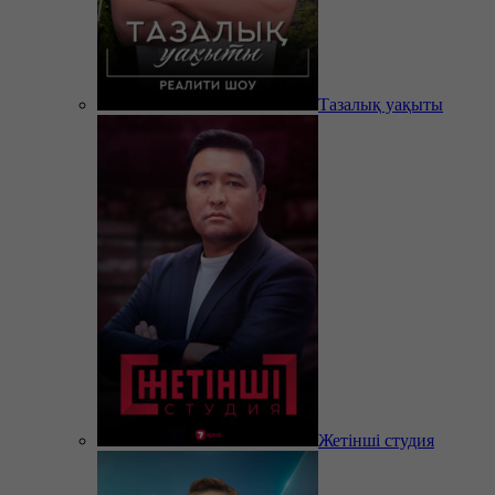
Тазалық уақыты
Жетінші студия