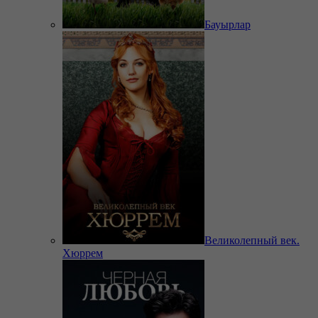
Бауырлар
Великолепный век.
Хюррем