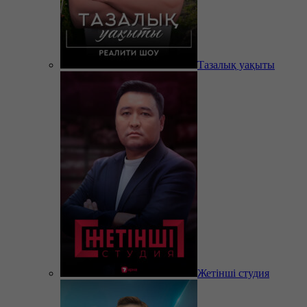
Тазалық уақыты
Жетінші студия