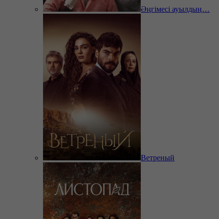
Әңгімесі ауылдың…
Ветреный