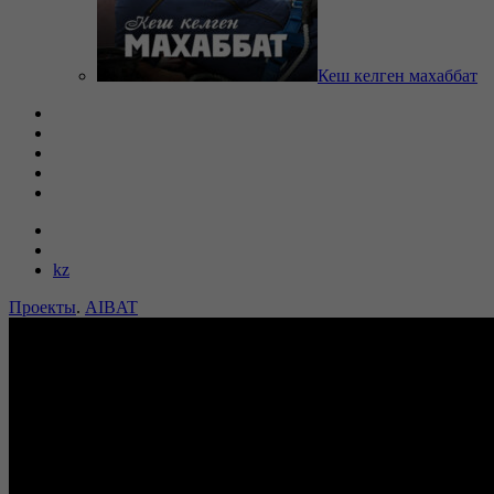
Кеш келген махаббат
kz
Проекты
.
AIBAT