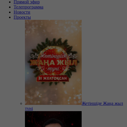
Прямой эфир
Телепрограмма
Новости
Проекты
Жетіншіде Жаңа жыл
түні