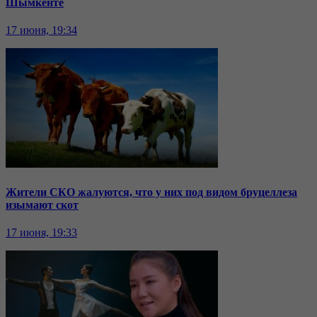
Шымкенте
17 июня, 19:34
Жители СКО жалуются, что у них под видом бруцеллеза
изымают скот
17 июня, 19:33