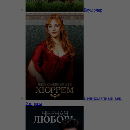
Бауырлар
Великолепный век.
Хюррем