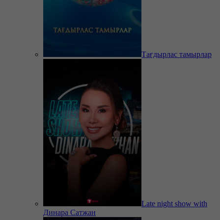
Тағдырлас тамырлар
Late night show with
Динара Сатжан