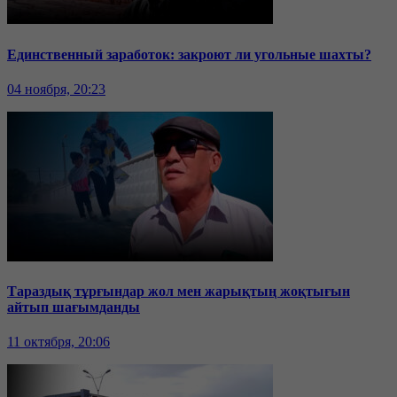
Единственный заработок: закроют ли угольные шахты?
04 ноября, 20:23
Тараздық тұрғындар жол мен жарықтың жоқтығын
айтып шағымданды
11 октября, 20:06