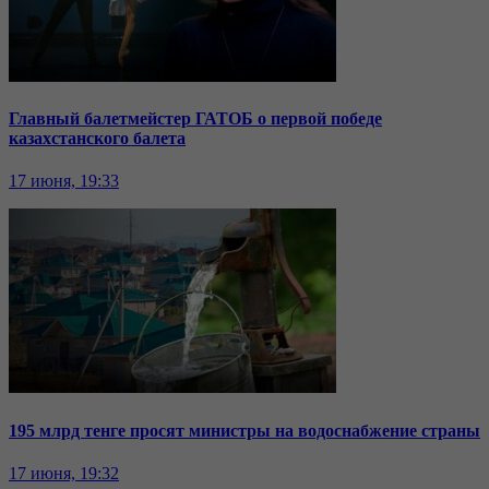
Главный балетмейстер ГАТОБ о первой победе
казахстанского балета
17 июня, 19:33
195 млрд тенге просят министры на водоснабжение страны
17 июня, 19:32