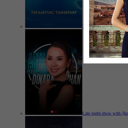
Тағдырлас тамырлар
Late night show with Д