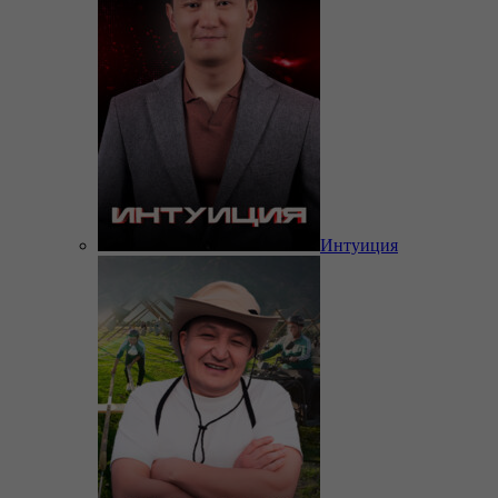
Интуиция