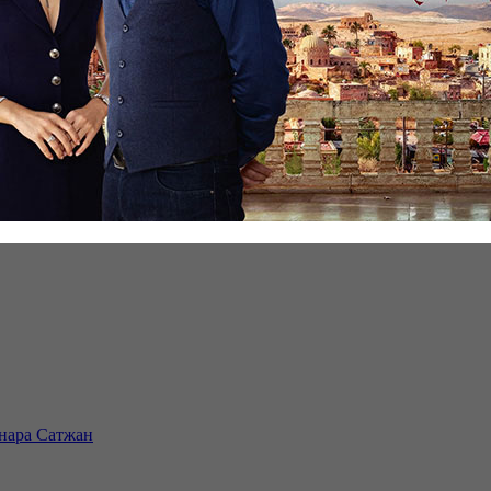
инара Сатжан