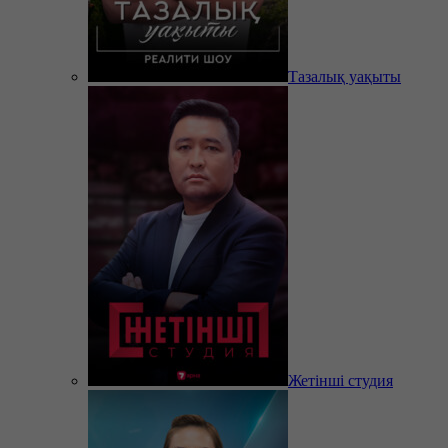
Тазалық уақыты
Жетінші студия