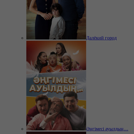
Далёкий город
Әңгімесі ауылдың…