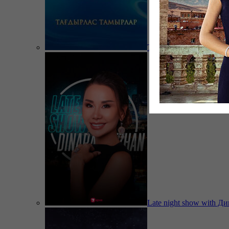
Тағдырлас тамырлар
Late night show with Д