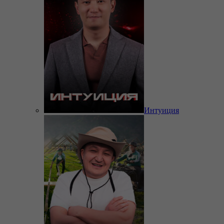
Интуиция