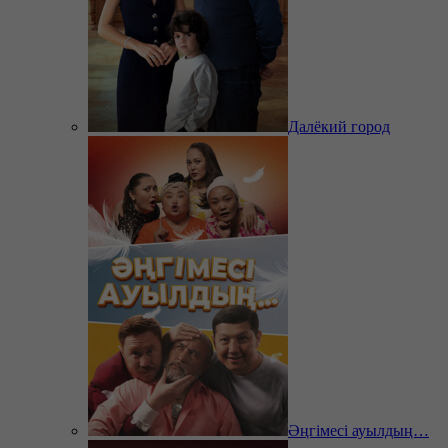
Далёкий город
Әңгімесі ауылдың…