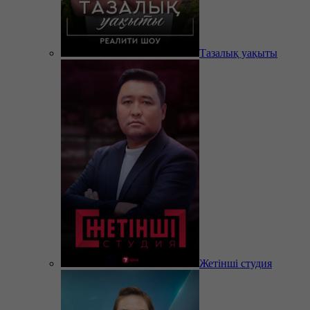
Тазалық уақыты
Жетінші студия