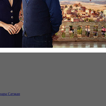
инара Сатжан