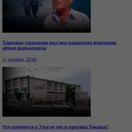
Тараздық тұрғындар жол мен жарықтың жоқтығын
айтып шағымданды
11 октября, 20:06
Что изменится в Улытау после критики Токаева?