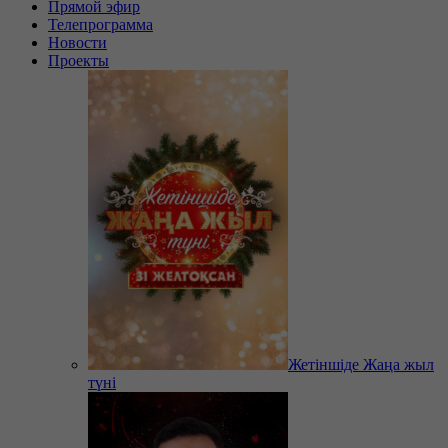
Прямой эфир
Телепрограмма
Новости
Проекты
Жетіншіде Жаңа жыл
түні