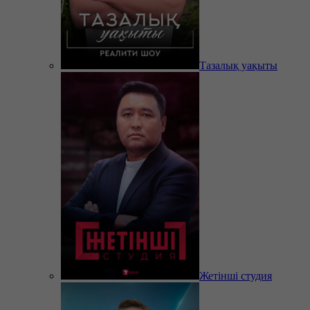
Тазалық уақыты
Жетінші студия