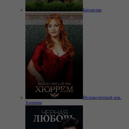
Бауырлар
Великолепный век.
Хюррем