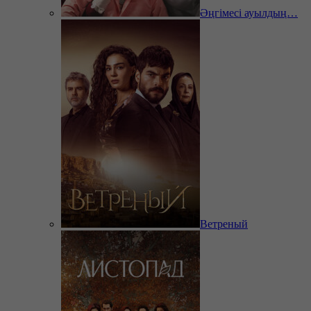
Әңгімесі ауылдың…
Ветреный