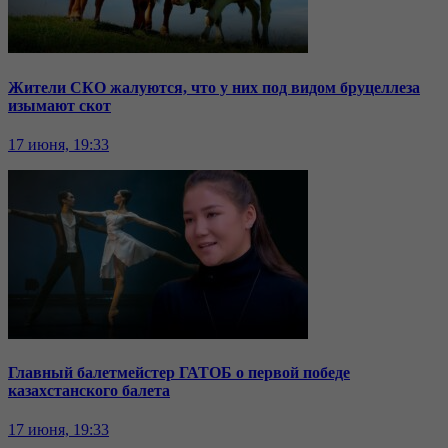
Жители СКО жалуются, что у них под видом бруцеллеза
изымают скот
17 июня, 19:33
Главный балетмейстер ГАТОБ о первой победе
казахстанского балета
17 июня, 19:33