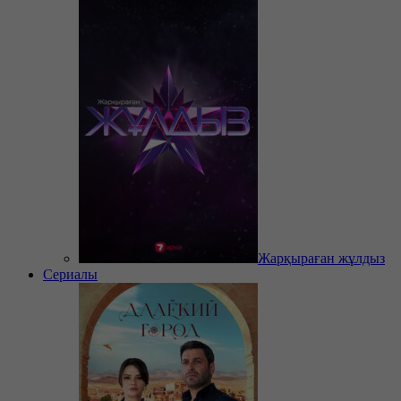
Жарқыраған жұлдыз
Сериалы