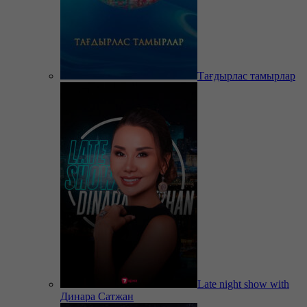
Тағдырлас тамырлар
Late night show with
Динара Сатжан