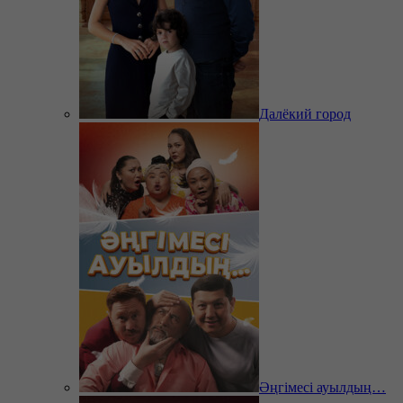
Далёкий город
Әңгімесі ауылдың…