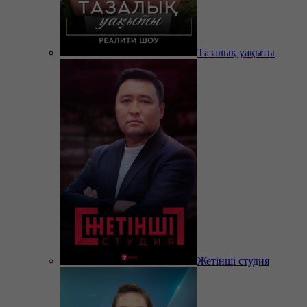
Тазалық уақыты
Жетінші студия