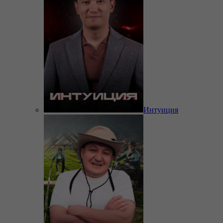
Интуиция