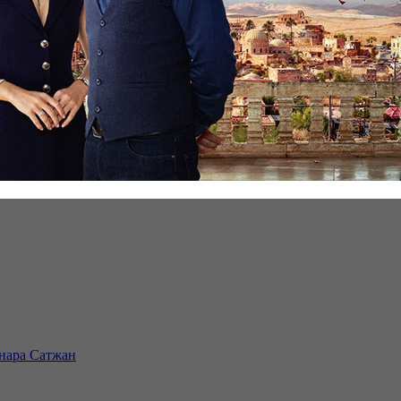
инара Сатжан