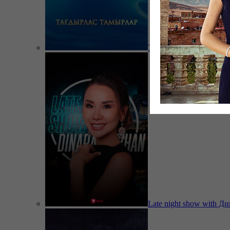
Тағдырлас тамырлар
Late night show with Д