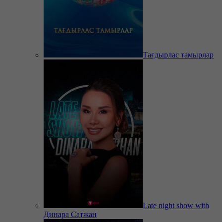
Тағдырлас тамырлар
Late night show with
Динара Сатжан