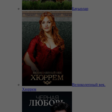
Бауырлар
Великолепный век.
Хюррем