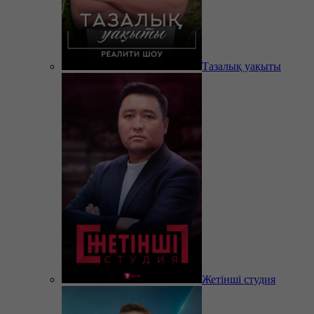
Тазалық уақыты
Жетінші студия