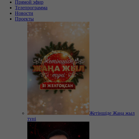
Прямой эфир
Телепрограмма
Новости
Проекты
Жетіншіде Жаңа жыл
түні