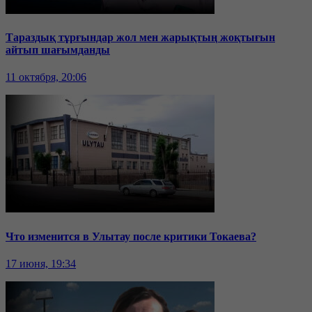
Тараздық тұрғындар жол мен жарықтың жоқтығын
айтып шағымданды
11 октября, 20:06
Что изменится в Улытау после критики Токаева?
17 июня, 19:34