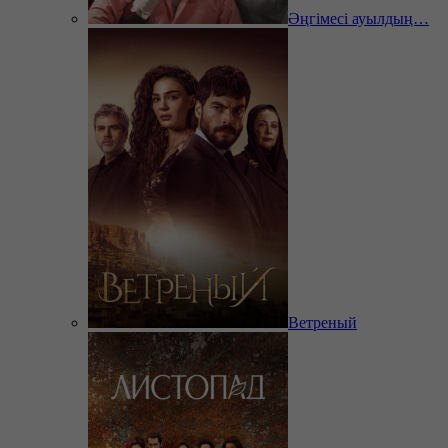
Әңгімесі ауылдың…
Ветреный