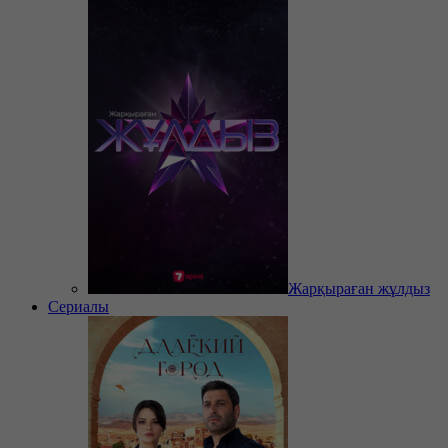
Жарқыраған жұлдыз
Сериалы