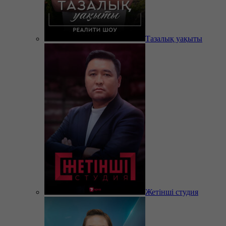
Тазалық уақыты
Жетінші студия