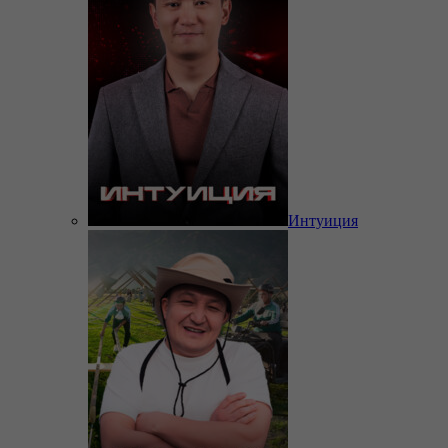
Интуиция