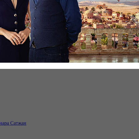
инара Сатжан