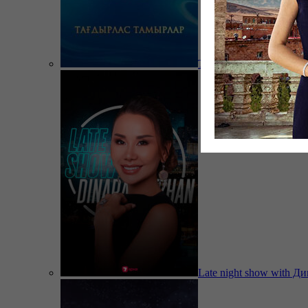
Тағдырлас тамырлар
Late night show with Д