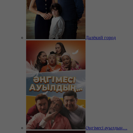
Далёкий город
Әңгімесі ауылдың…