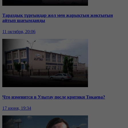
Тараздық тұрғындар жол мен жарықтың жоқтығын
айтып шағымданды
11 октября, 20:06
Что изменится в Улытау после критики Токаева?
17 июня, 19:34