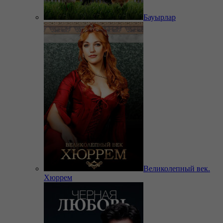
Бауырлар
Великолепный век.
Хюррем