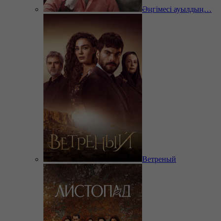
Әңгімесі ауылдың…
Ветреный