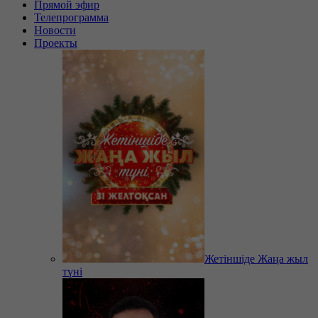
Прямой эфир
Телепрограмма
Новости
Проекты
Жетіншіде Жаңа жыл
түні