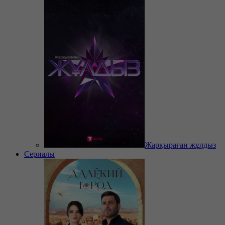
Жарқыраған жұлдыз
Сериалы