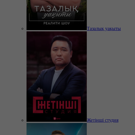
Тазалық уақыты
Жетінші студия