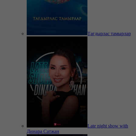
Тағдырлас тамырлар
Late night show with
Динара Сатжан