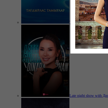
Тағдырлас тамырлар
Late night show with Д