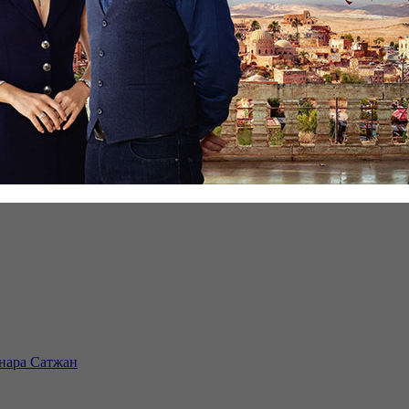
инара Сатжан