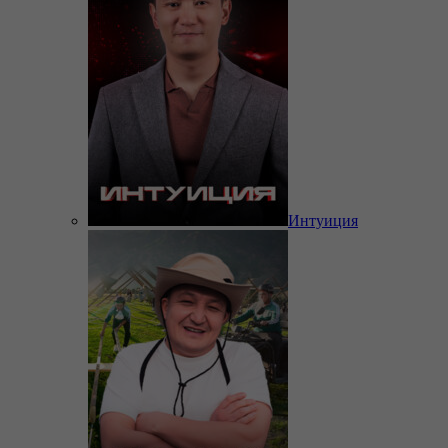
Интуиция