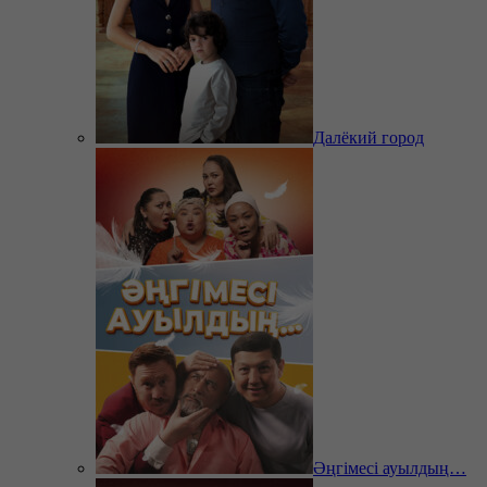
Далёкий город
Әңгімесі ауылдың…