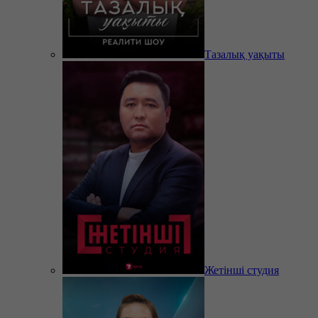
Тазалық уақыты
Жетінші студия