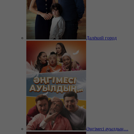
Далёкий город
Әңгімесі ауылдың…