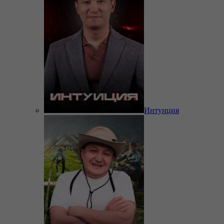
Интуиция