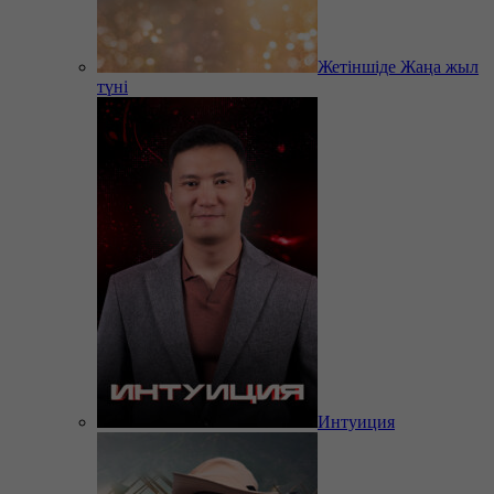
Жетіншіде Жаңа жыл
түні
Интуиция