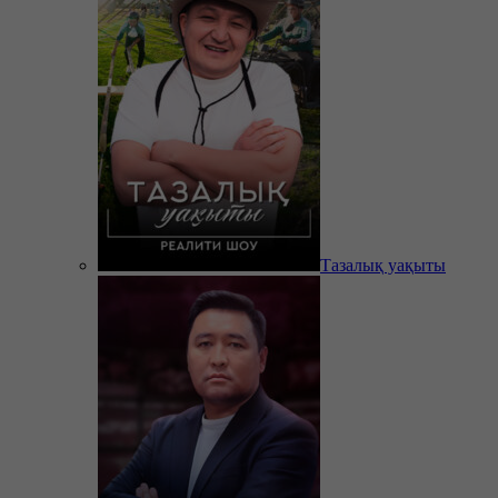
Тазалық уақыты