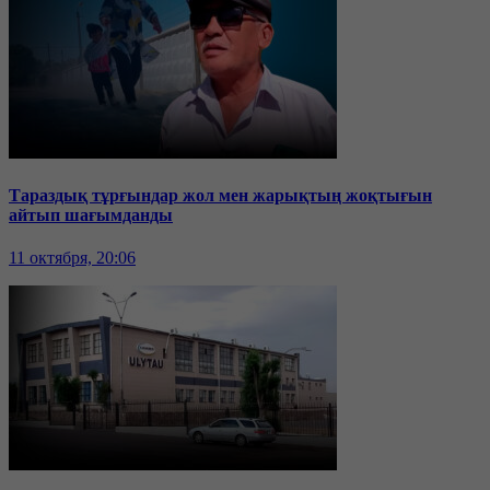
Тараздық тұрғындар жол мен жарықтың жоқтығын
айтып шағымданды
11 октября, 20:06