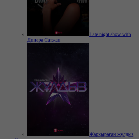
Late night show with
Динара Сатжан
Жарқыраған жұлдыз