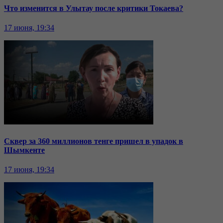
Что изменится в Улытау после критики Токаева?
17 июня, 19:34
Сквер за 360 миллионов тенге пришел в упадок в
Шымкенте
17 июня, 19:34