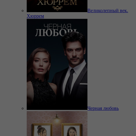
Великолепный век.
Хюррем
Черная любовь