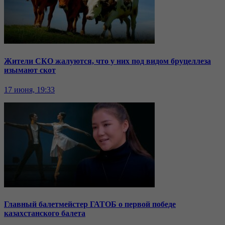
Жители СКО жалуются, что у них под видом бруцеллеза
изымают скот
17 июня, 19:33
Главный балетмейстер ГАТОБ о первой победе
казахстанского балета