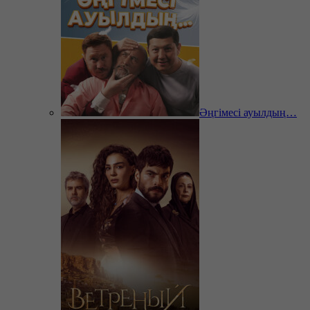
Әңгімесі ауылдың…