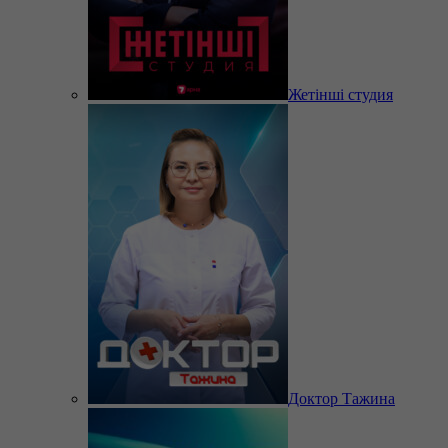
Жетінші студия
Доктор Тажина