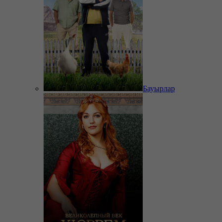
Бауырлар