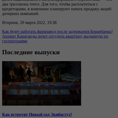
два триллиона тенге. Для того, чтобы расплатиться с
кредиторами, в компании планируют начать продажу акций
дочерних компаний.
Вторник, 29 марта 2022, 19:38
Как будет работать фармзавод после задержания Боранбаева?
Акимат Караганды хочет отсудить квартиру, выданную по
госпрограмме
Последние выпуски
Как встретит Новый год Экибастуз?