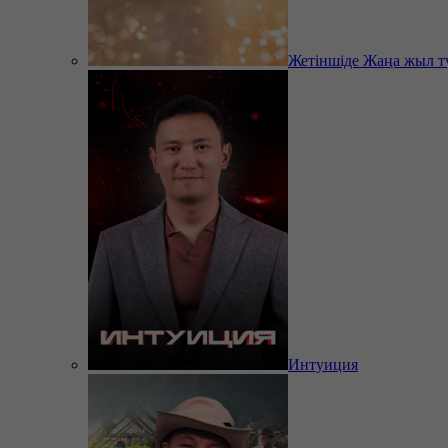
Жетіншіде Жаңа жыл т
Интуиция