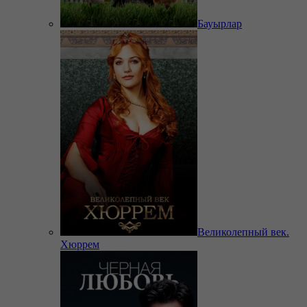
Бауырлар
Великолепный век.
Хюррем