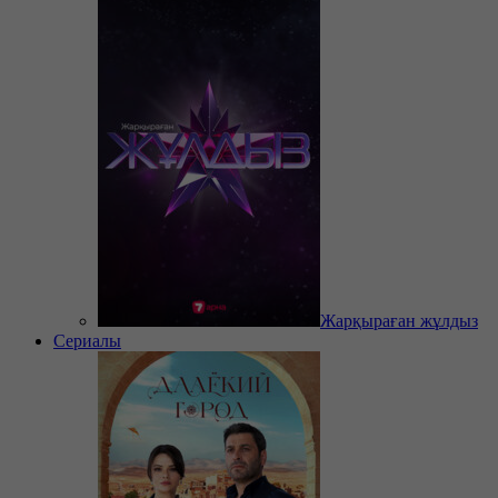
Жарқыраған жұлдыз
Сериалы