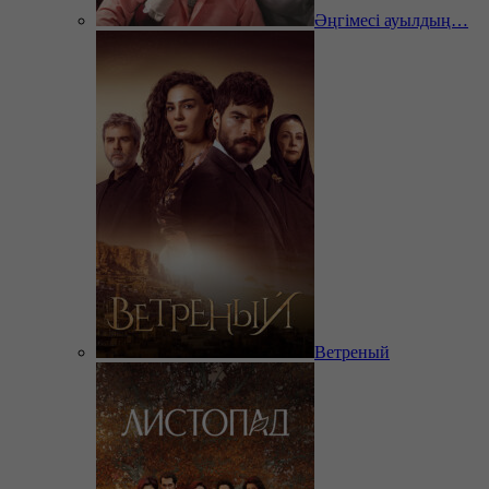
Әңгімесі ауылдың…
Ветреный