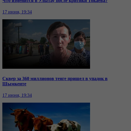
Что изменится в Улытау после критики Токаева?
17 июня, 19:34
Сквер за 360 миллионов тенге пришел в упадок в
Шымкенте
17 июня, 19:34