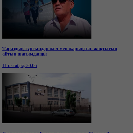
Тараздық тұрғындар жол мен жарықтың жоқтығын
айтып шағымданды
11 октября, 20:06