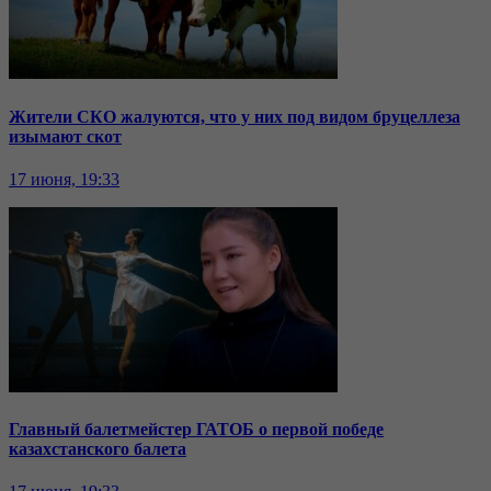
Жители СКО жалуются, что у них под видом бруцеллеза
изымают скот
17 июня, 19:33
Главный балетмейстер ГАТОБ о первой победе
казахстанского балета