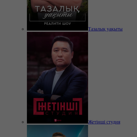
Тазалық уақыты
Жетінші студия