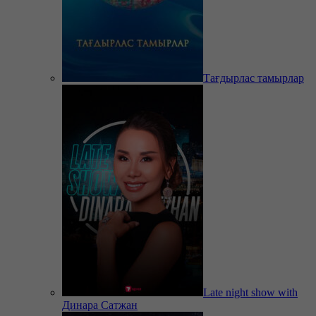
Тағдырлас тамырлар
Late night show with
Динара Сатжан