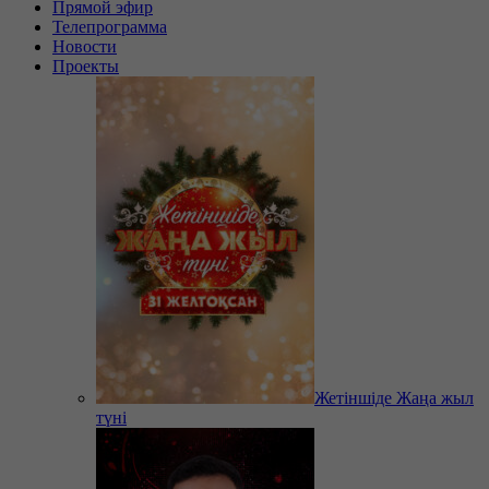
Прямой эфир
Телепрограмма
Новости
Проекты
Жетіншіде Жаңа жыл
түні