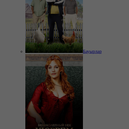
Бауырлар