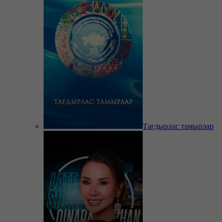
Тағдырлас тамырлар