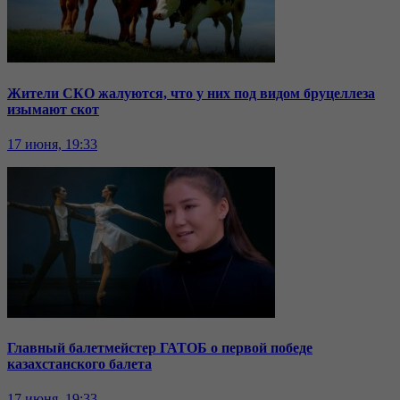
Жители СКО жалуются, что у них под видом бруцеллеза
изымают скот
17 июня, 19:33
Главный балетмейстер ГАТОБ о первой победе
казахстанского балета
17 июня, 19:33