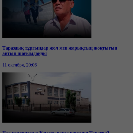
Тараздық тұрғындар жол мен жарықтың жоқтығын
айтып шағымданды
11 октября, 20:06
Что изменится в Улытау после критики Токаева?