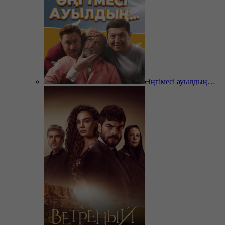
Әңгімесі ауылдың…