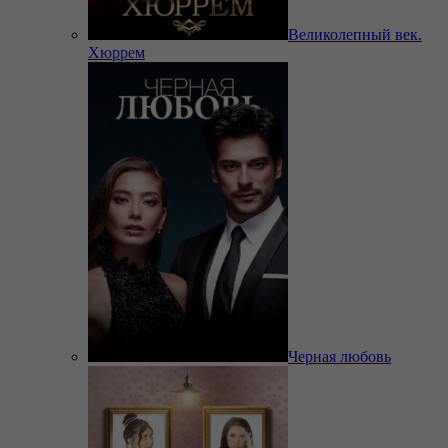
Великолепный век.
Хюррем
Черная любовь