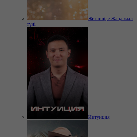
Жетіншіде Жаңа жыл
түні
Интуиция