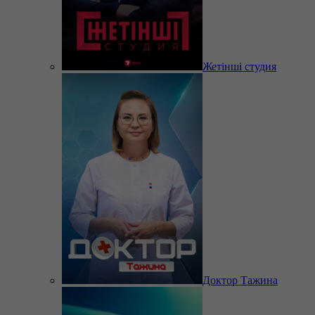
Жетінші студия
Доктор Тажина