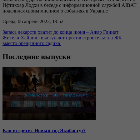
Ифтикхар Лодхи в беседе с информационной службой AIBAT
поделился своим мнением о событиях в Украине
Среда, 06 апреля 2022, 19:52
Запаса лекарств хватит до конца июня – Ажар Гиният
Жители Хайвилл выступают против строительства ЖК
вместо обещанного садика
Последние выпуски
Как встретит Новый год Экибастуз?