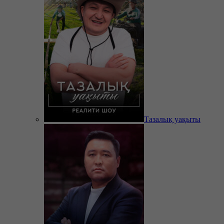
Тазалық уақыты