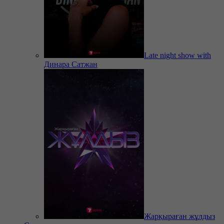
Late night show with
Динара Сатжан
Жарқыраған жұлдыз