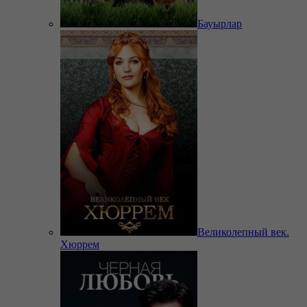
Бауырлар
Великолепный век.
Хюррем