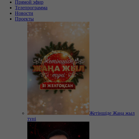
Прямой эфир
Телепрограмма
Новости
Проекты
Жетіншіде Жаңа жыл
түні