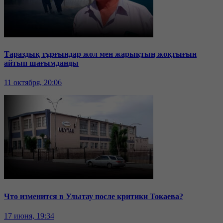
Тараздық тұрғындар жол мен жарықтың жоқтығын
айтып шағымданды
11 октября, 20:06
Что изменится в Улытау после критики Токаева?
17 июня, 19:34