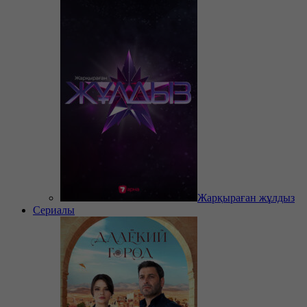
Жарқыраған жұлдыз
Сериалы