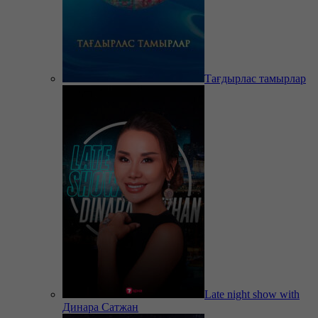
Тағдырлас тамырлар
Late night show with
Динара Сатжан