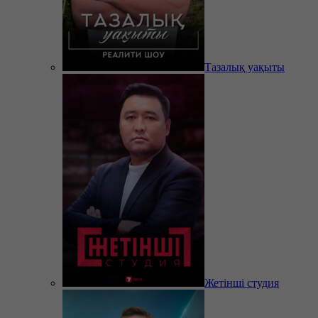
Тазалық уақыты
Жетінші студия