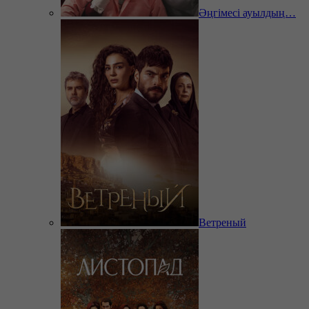
Әңгімесі ауылдың…
Ветреный