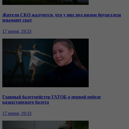
Жители СКО жалуются, что у них под видом бруцеллеза
изымают скот
17 июня, 19:33
Главный балетмейстер ГАТОБ о первой победе
казахстанского балета
17 июня, 19:33