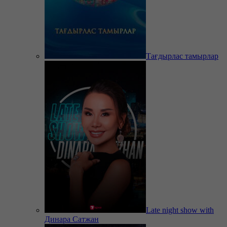
Тағдырлас тамырлар
Late night show with
Динара Сатжан