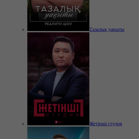
Тазалық уақыты
Жетінші студия