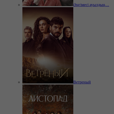
Әңгімесі ауылдың…
Ветреный