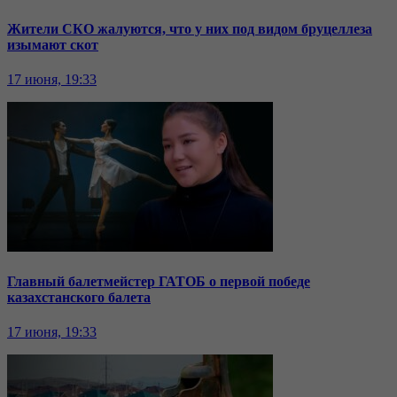
Жители СКО жалуются, что у них под видом бруцеллеза
изымают скот
17 июня, 19:33
Главный балетмейстер ГАТОБ о первой победе
казахстанского балета
17 июня, 19:33