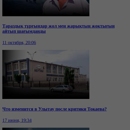
Тараздық тұрғындар жол мен жарықтың жоқтығын
айтып шағымданды
11 октября, 20:06
Что изменится в Улытау после критики Токаева?
17 июня, 19:34