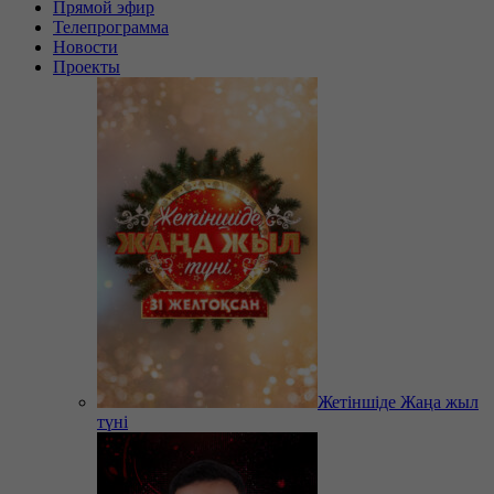
Прямой эфир
Телепрограмма
Новости
Проекты
Жетіншіде Жаңа жыл
түні