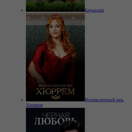
Бауырлар
Великолепный век.
Хюррем