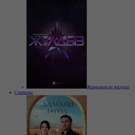
Жарқыраған жұлдыз
Сериалы