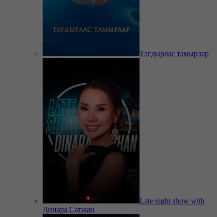
Тағдырлас тамырлар
Late night show with
Динара Сатжан