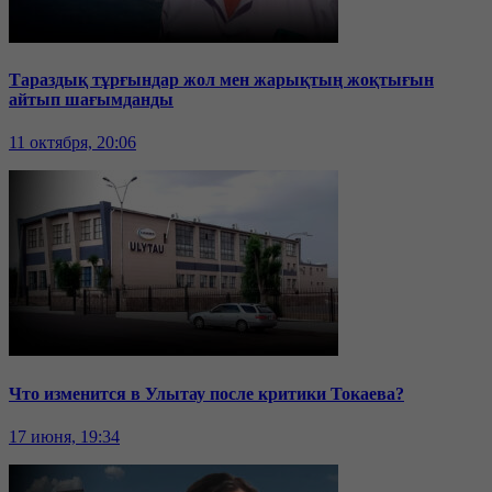
Тараздық тұрғындар жол мен жарықтың жоқтығын
айтып шағымданды
11 октября, 20:06
Что изменится в Улытау после критики Токаева?
17 июня, 19:34