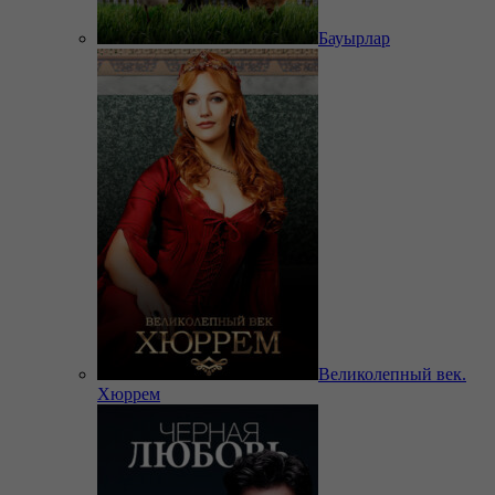
Бауырлар
Великолепный век.
Хюррем