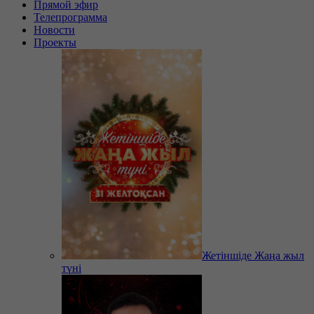
Прямой эфир
Телепрограмма
Новости
Проекты
Жетіншіде Жаңа жыл
түні