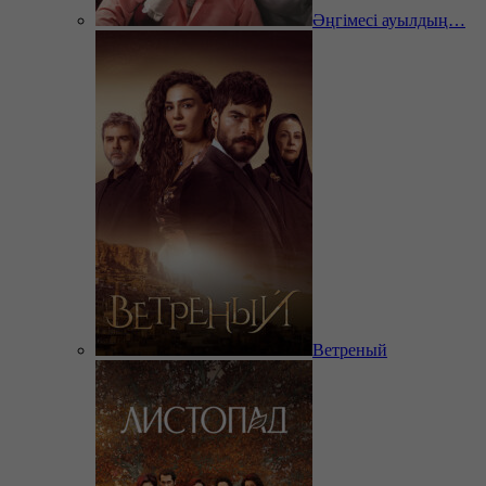
Әңгімесі ауылдың…
Ветреный