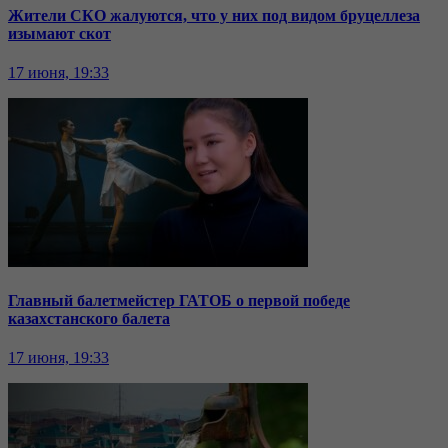
Жители СКО жалуются, что у них под видом бруцеллеза
изымают скот
17 июня, 19:33
Главный балетмейстер ГАТОБ о первой победе
казахстанского балета
17 июня, 19:33