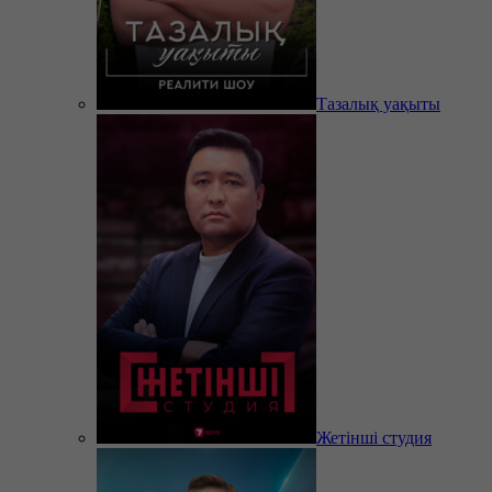
Тазалық уақыты
Жетінші студия