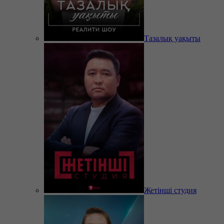
Тазалық уақыты
Жетінші студия