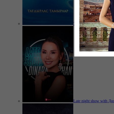
Тағдырлас тамырлар
Late night show with Д