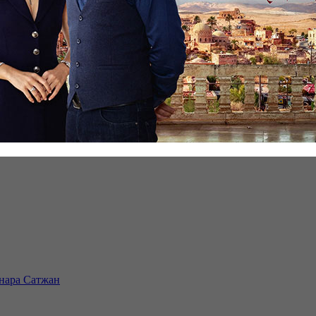
инара Сатжан