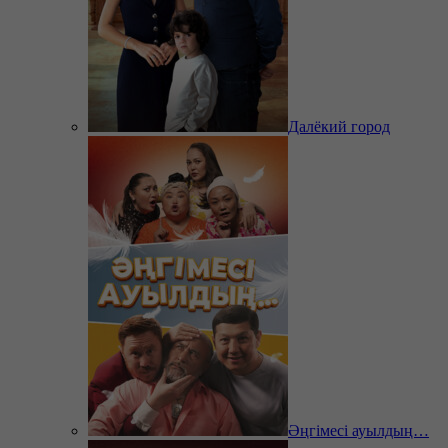
Далёкий город
Әңгімесі ауылдың…