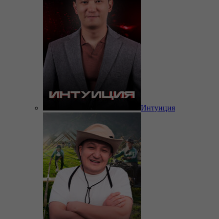
Интуиция