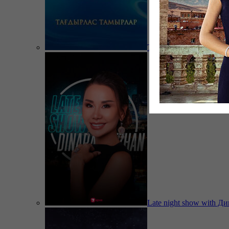
Тағдырлас тамырлар
Late night show with Д