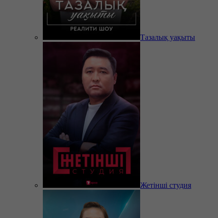
Тазалық уақыты
Жетінші студия