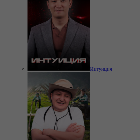
Интуиция