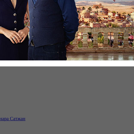
инара Сатжан