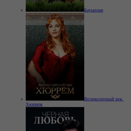
Бауырлар
Великолепный век.
Хюррем