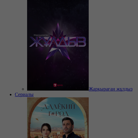
Жарқыраған жұлдыз
Сериалы