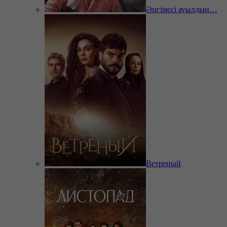
Әңгімесі ауылдың…
Ветреный