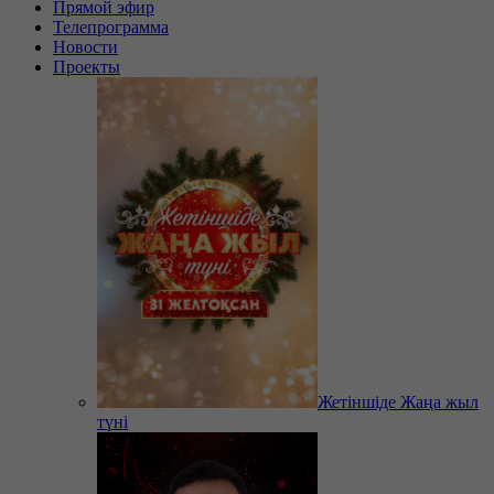
Прямой эфир
Телепрограмма
Новости
Проекты
Жетіншіде Жаңа жыл
түні