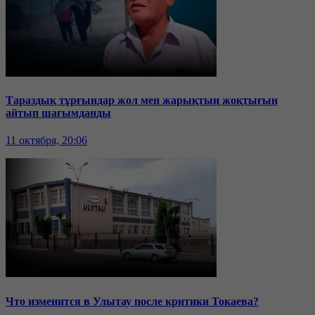
Тараздық тұрғындар жол мен жарықтың жоқтығын
айтып шағымданды
11 октября, 20:06
Что изменится в Улытау после критики Токаева?