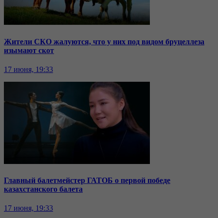
Жители СКО жалуются, что у них под видом бруцеллеза
изымают скот
17 июня, 19:33
Главный балетмейстер ГАТОБ о первой победе
казахстанского балета
17 июня, 19:33