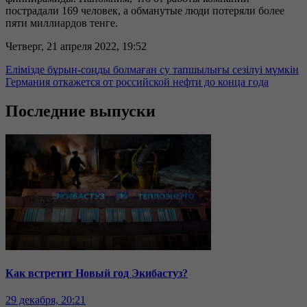
пострадали 169 человек, а обманутые люди потеряли более
пяти миллиардов тенге.
Четверг, 21 апреля 2022, 19:52
Елімізде бұрын-соңды болмаған су тапшылығы сезілуі мүмкін
Германия откажется от российской нефти до конца года
Последние выпуски
Как встретит Новый год Экибастуз?
29 декабря, 20:21