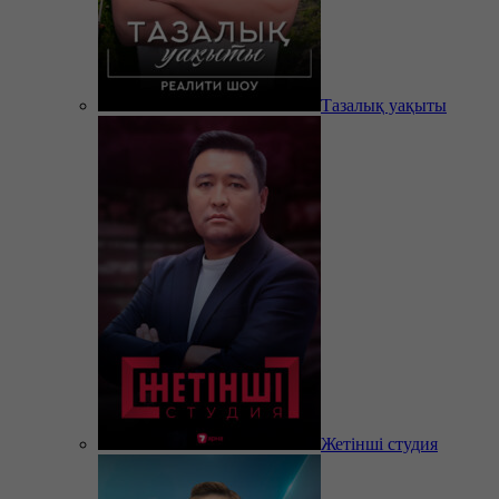
Тазалық уақыты
Жетінші студия