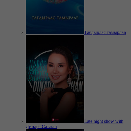
Тағдырлас тамырлар
Late night show with
Динара Сатжан