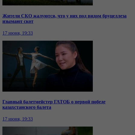
Жители СКО жалуются, что у них под видом бруцеллеза
изымают скот
17 июня, 19:33
Главный балетмейстер ГАТОБ о первой победе
казахстанского балета
17 июня, 19:33