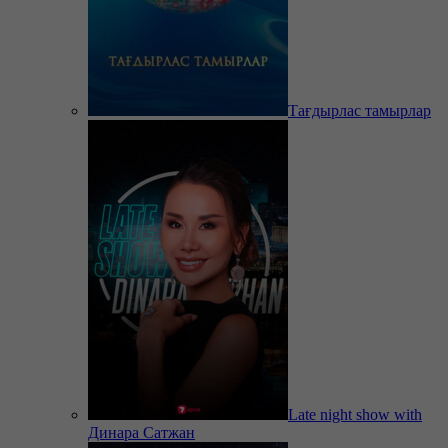
Тағдырлас тамырлар
Late night show with
Динара Сатжан