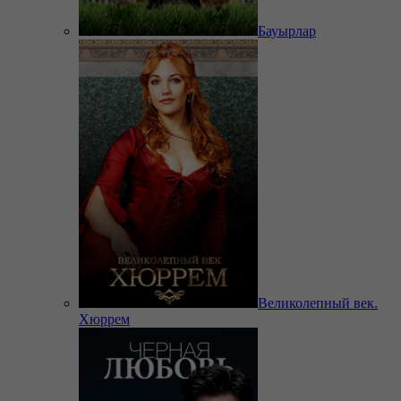
Бауырлар
Великолепный век.
Хюррем