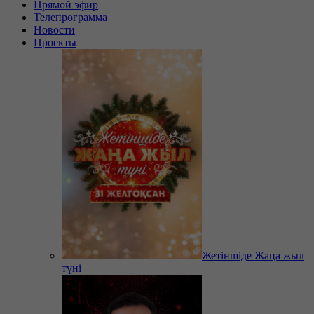
Прямой эфир
Телепрограмма
Новости
Проекты
Жетіншіде Жаңа жыл
түні