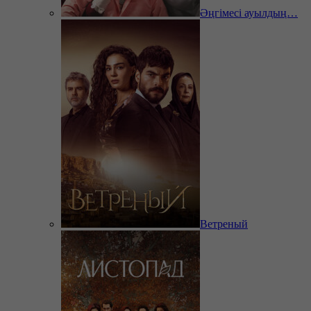
Әңгімесі ауылдың…
Ветреный