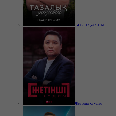
Тазалық уақыты
Жетінші студия