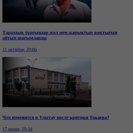
Тараздық тұрғындар жол мен жарықтың жоқтығын
айтып шағымданды
11 октября, 20:06
Что изменится в Улытау после критики Токаева?
17 июня, 19:34