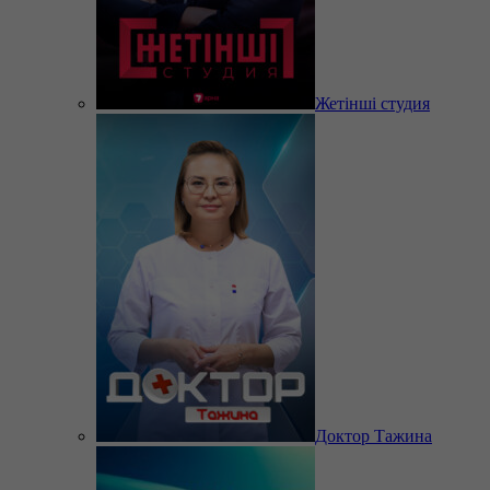
Жетінші студия
Доктор Тажина