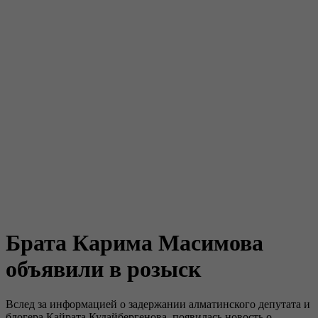
Брата Карима Масимова
объявили в розыск
Вслед за информацией о задержании алматинского депутата и
блогера Кайрата Кудайбергенова, появилась новость о