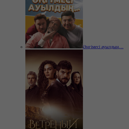
Әңгімесі ауылдың…