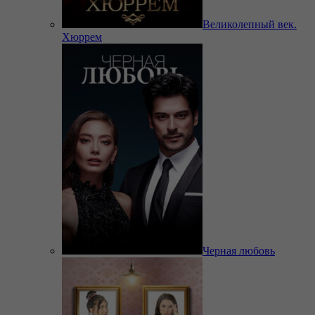
Великолепный век.
Хюррем
Черная любовь