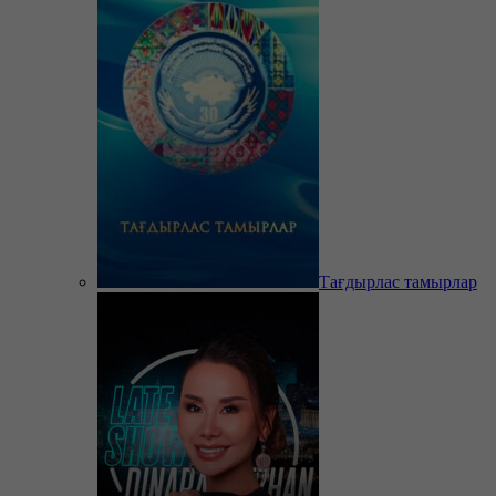
Тағдырлас тамырлар