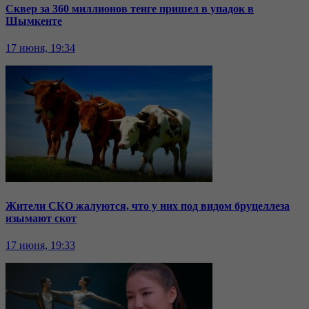
Сквер за 360 миллионов тенге пришел в упадок в
Шымкенте
17 июня, 19:34
Жители СКО жалуются, что у них под видом бруцеллеза
изымают скот
17 июня, 19:33