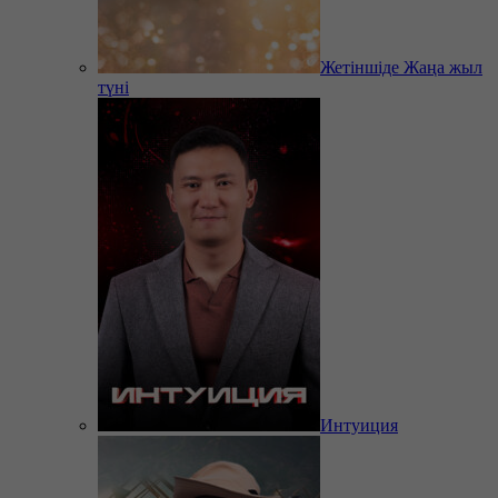
Жетіншіде Жаңа жыл
түні
Интуиция