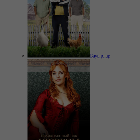
Бауырлар