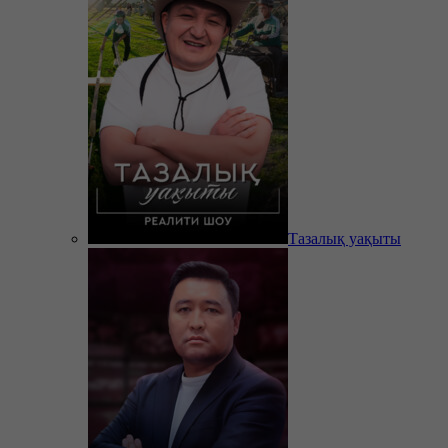
Тазалық уақыты