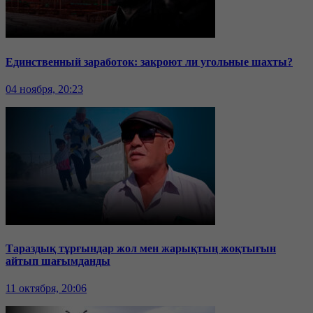
Единственный заработок: закроют ли угольные шахты?
04 ноября, 20:23
Тараздық тұрғындар жол мен жарықтың жоқтығын
айтып шағымданды
11 октября, 20:06