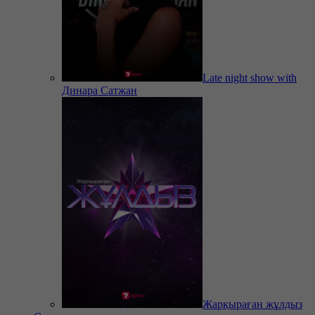
Late night show with
Динара Сатжан
Жарқыраған жұлдыз