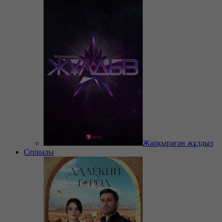
Жарқыраған жұлдыз
Сериалы