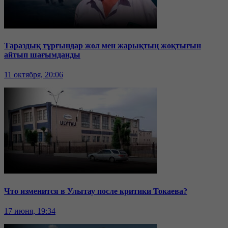
Тараздық тұрғындар жол мен жарықтың жоқтығын
айтып шағымданды
11 октября, 20:06
Что изменится в Улытау после критики Токаева?
17 июня, 19:34