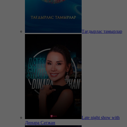
Тағдырлас тамырлар
Late night show with
Динара Сатжан