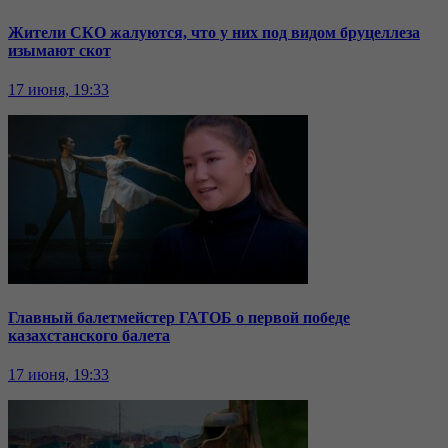
Жители СКО жалуются, что у них под видом бруцеллеза
изымают скот
17 июня, 19:33
Главный балетмейстер ГАТОБ о первой победе
казахстанского балета
17 июня, 19:33