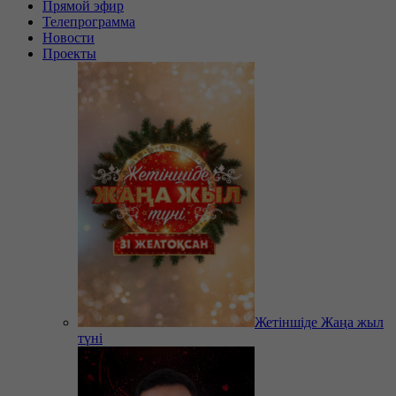
Прямой эфир
Телепрограмма
Новости
Проекты
Жетіншіде Жаңа жыл
түні