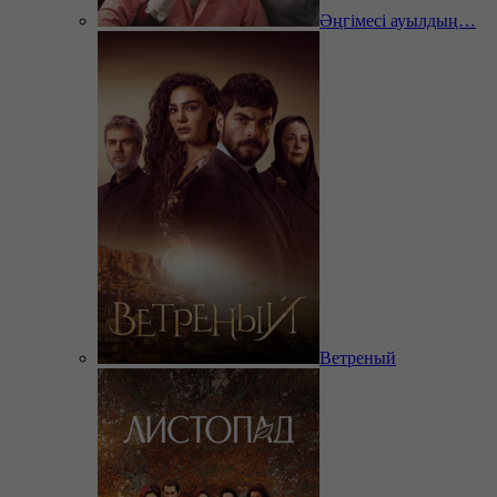
Әңгімесі ауылдың…
Ветреный