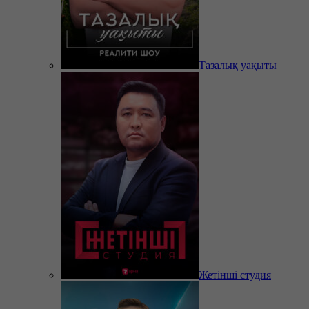
Тазалық уақыты
Жетінші студия