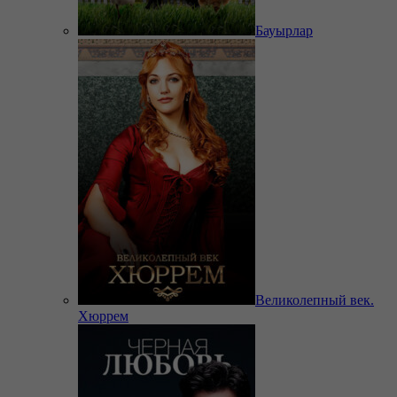
Бауырлар
Великолепный век.
Хюррем