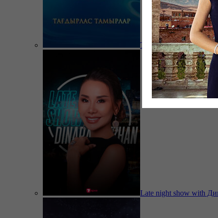
Тағдырлас тамырлар
Late night show with Д