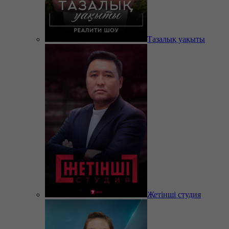
Тазалық уақыты
Жетінші студия