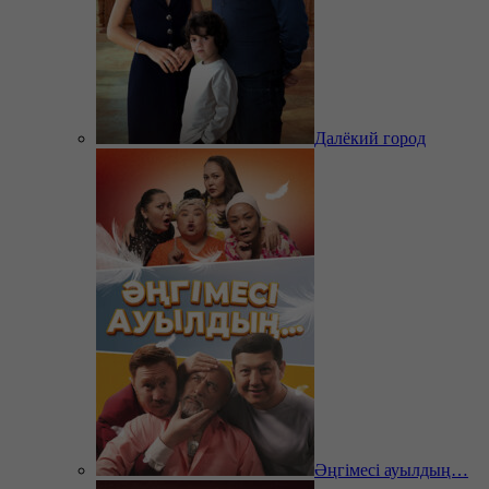
Далёкий город
Әңгімесі ауылдың…