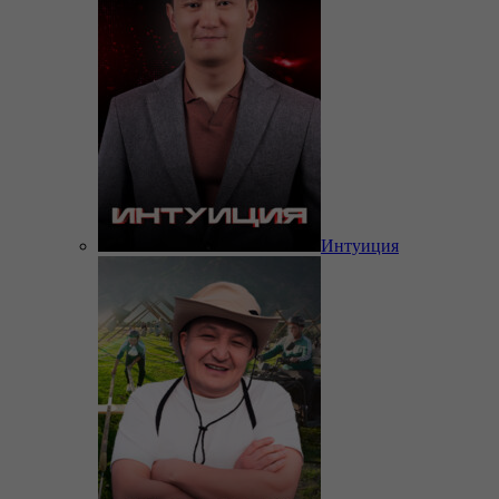
Интуиция