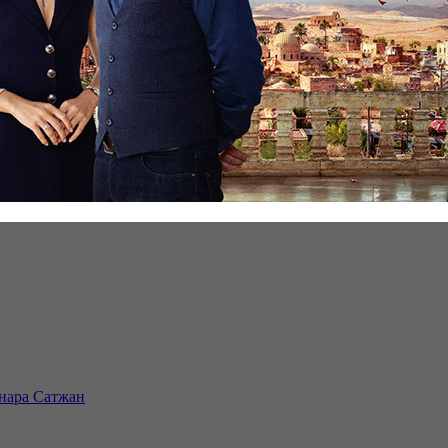
инара Сатжан