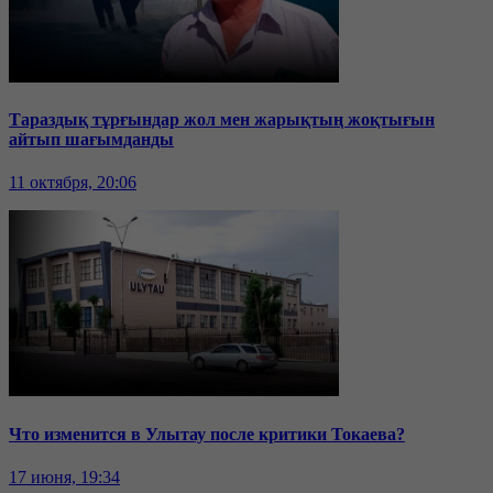
Тараздық тұрғындар жол мен жарықтың жоқтығын
айтып шағымданды
11 октября, 20:06
Что изменится в Улытау после критики Токаева?
17 июня, 19:34