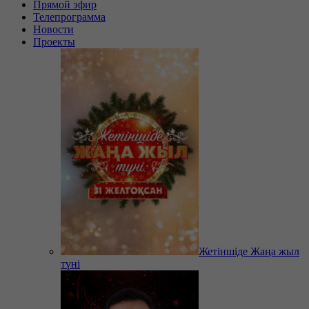
Прямой эфир
Телепрограмма
Новости
Проекты
Жетіншіде Жаңа жыл
түні