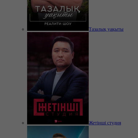
Тазалық уақыты
Жетінші студия