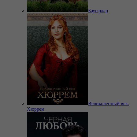
Бауырлар
Великолепный век.
Хюррем