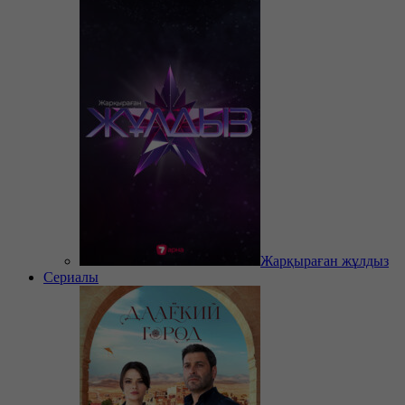
Жарқыраған жұлдыз
Сериалы