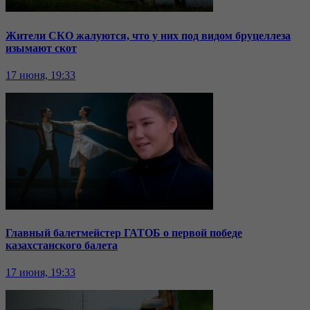
Жители СКО жалуются, что у них под видом бруцеллеза
изымают скот
17 июня, 19:33
Главный балетмейстер ГАТОБ о первой победе
казахстанского балета
17 июня, 19:33