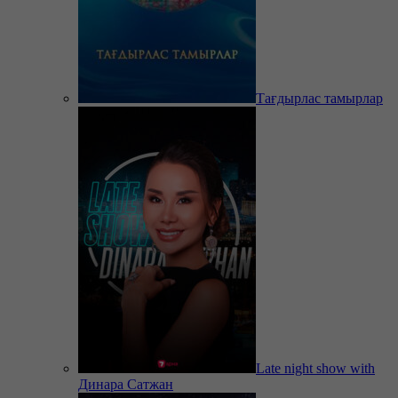
Тағдырлас тамырлар
Late night show with
Динара Сатжан