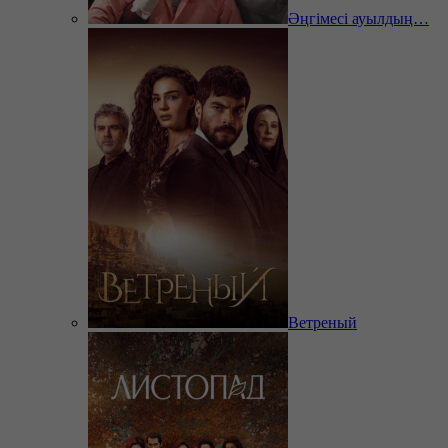
Әңгімесі ауылдың…
Ветреный