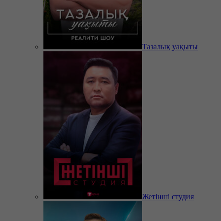
Тазалық уақыты
Жетінші студия