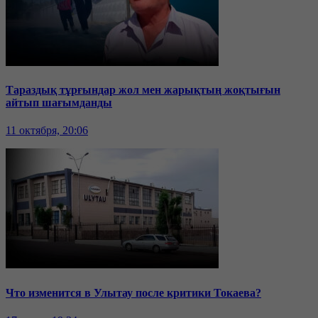
Тараздық тұрғындар жол мен жарықтың жоқтығын
айтып шағымданды
11 октября, 20:06
Что изменится в Улытау после критики Токаева?