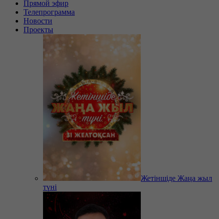
Прямой эфир
Телепрограмма
Новости
Проекты
Жетіншіде Жаңа жыл
түні