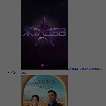
Жарқыраған жұлдыз
Сериалы