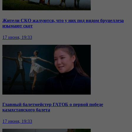
Жители СКО жалуются, что у них под видом бруцеллеза
изымают скот
17 июня, 19:33
Главный балетмейстер ГАТОБ о первой победе
казахстанского балета
17 июня, 19:33