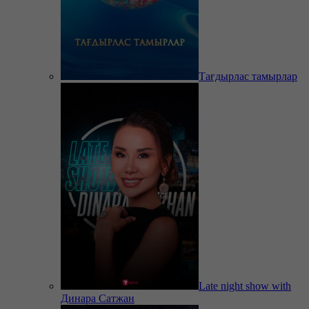
Тағдырлас тамырлар
Late night show with
Динара Сатжан