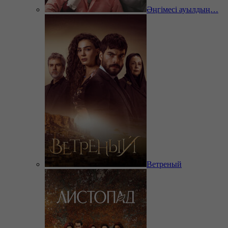
Әңгімесі ауылдың…
Ветреный