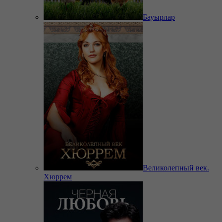
Бауырлар
Великолепный век.
Хюррем