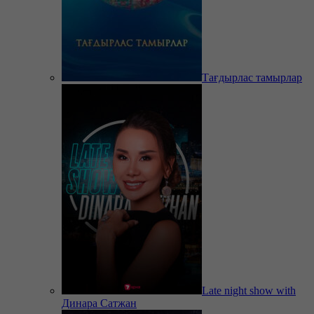
Тағдырлас тамырлар
Late night show with
Динара Сатжан