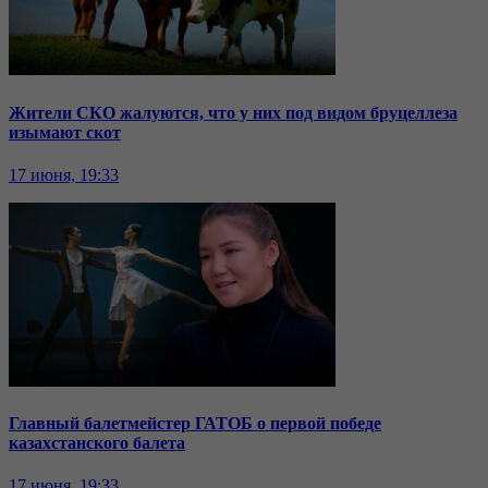
Жители СКО жалуются, что у них под видом бруцеллеза
изымают скот
17 июня, 19:33
Главный балетмейстер ГАТОБ о первой победе
казахстанского балета
17 июня, 19:33