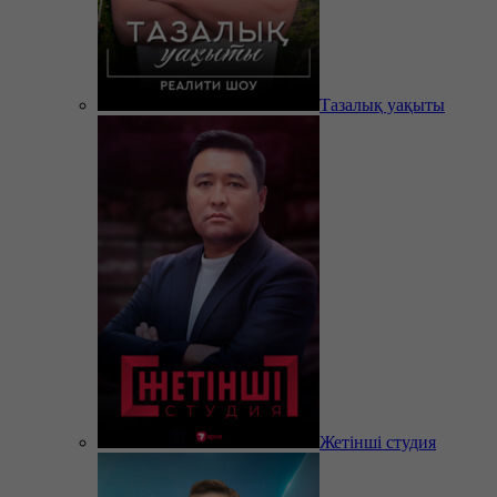
Тазалық уақыты
Жетінші студия