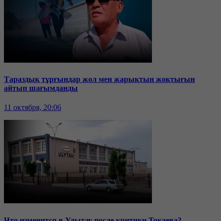
Тараздық тұрғындар жол мен жарықтың жоқтығын
айтып шағымданды
11 октября, 20:06
Что изменится в Улытау после критики Токаева?