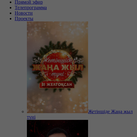
Прямой эфир
Телепрограмма
Новости
Проекты
Жетіншіде Жаңа жыл
түні