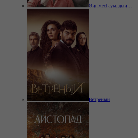
Әңгімесі ауылдың…
Ветреный