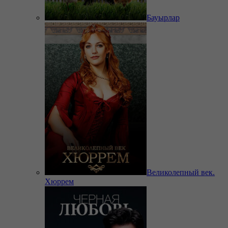
Бауырлар
Великолепный век.
Хюррем