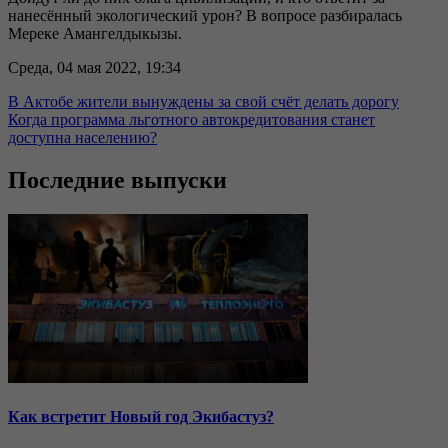
нанесённый экологический урон? В вопросе разбиралась
Мереке Амангелдыкызы.
Среда, 04 мая 2022, 19:34
В Актобе жители вынуждены за свой счёт делать дорогу
Когда программа льготного автокредитования станет
доступна населению?
Последние выпуски
Как встретит Новый год Экибастуз?