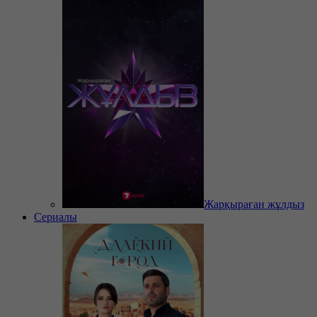
Жарқыраған жұлдыз
Сериалы