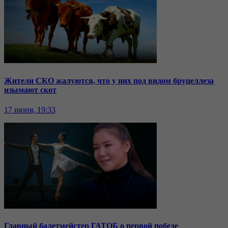
Жители СКО жалуются, что у них под видом бруцеллеза
изымают скот
17 июня, 19:33
Главный балетмейстер ГАТОБ о первой победе