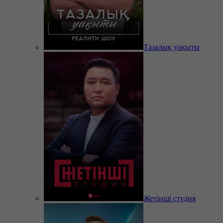
Тазалық уақыты
Жетінші студия