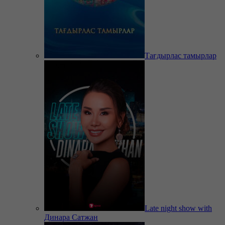
Тағдырлас тамырлар
Late night show with
Динара Сатжан