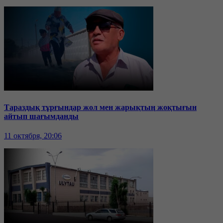
Тараздық тұрғындар жол мен жарықтың жоқтығын
айтып шағымданды
11 октября, 20:06