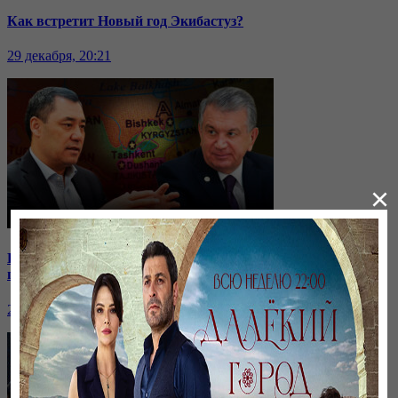
Как встретит Новый год Экибастуз?
29 декабря, 20:21
×
Кыргызстан отдаёт водохранилище: на какие уступки
пошли соседи?
24 ноября, 20:44