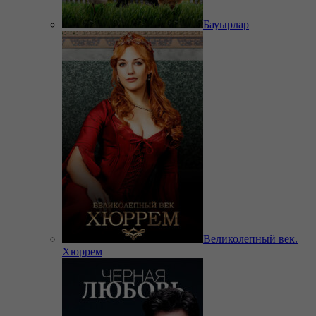
Бауырлар
Великолепный век.
Хюррем