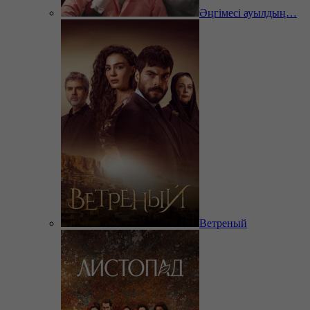
Әңгімесі ауылдың…
Ветреный