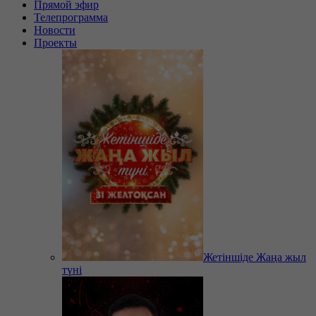
Прямой эфир
Телепрограмма
Новости
Проекты
Жетіншіде Жаңа жыл
түні