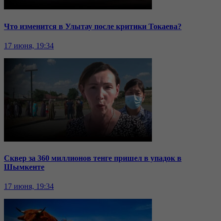
Что изменится в Улытау после критики Токаева?
17 июня, 19:34
Сквер за 360 миллионов тенге пришел в упадок в
Шымкенте
17 июня, 19:34