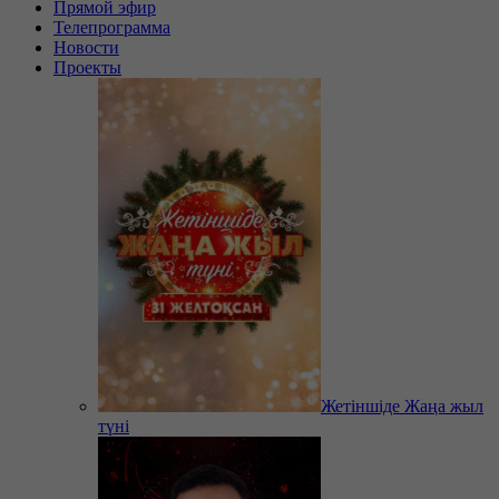
Прямой эфир
Телепрограмма
Новости
Проекты
Жетіншіде Жаңа жыл
түні