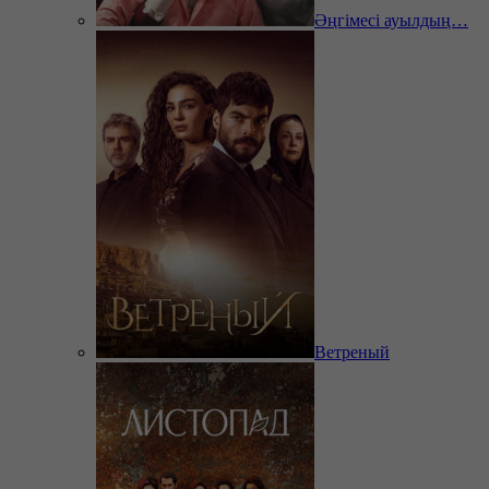
Әңгімесі ауылдың…
Ветреный