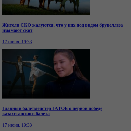
Жители СКО жалуются, что у них под видом бруцеллеза
изымают скот
17 июня, 19:33
Главный балетмейстер ГАТОБ о первой победе
казахстанского балета
17 июня, 19:33