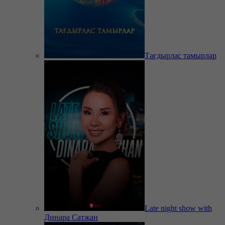
Тағдырлас тамырлар
Late night show with
Динара Сатжан