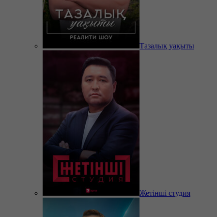
Тазалық уақыты
Жетінші студия