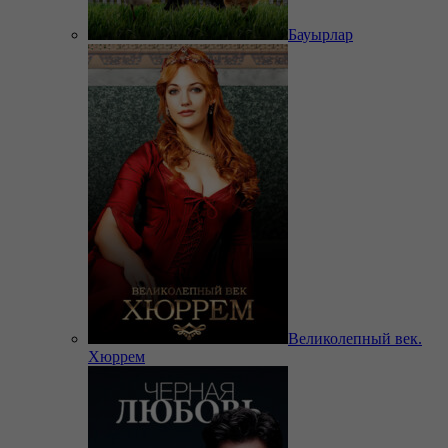
Бауырлар
Великолепный век.
Хюррем