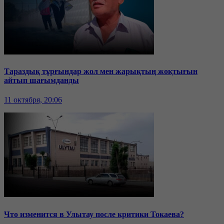
Тараздық тұрғындар жол мен жарықтың жоқтығын
айтып шағымданды
11 октября, 20:06
Что изменится в Улытау после критики Токаева?