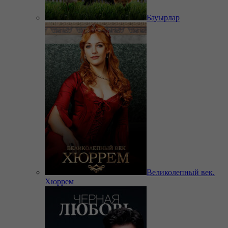
Бауырлар
Великолепный век.
Хюррем