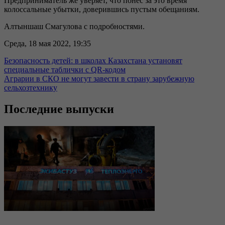
Предприниматель же уверяет, что понес за это время
колоссальные убытки, доверившись пустым обещаниям.
Алтыншаш Смагулова с подробностями.
Среда, 18 мая 2022, 19:35
Безопасность детей: в школах Казахстана установят
специальные таблички с QR-кодом
Аграрии в СКО не могут завести в страну зарубежную
сельхозтехнику
Последние выпуски