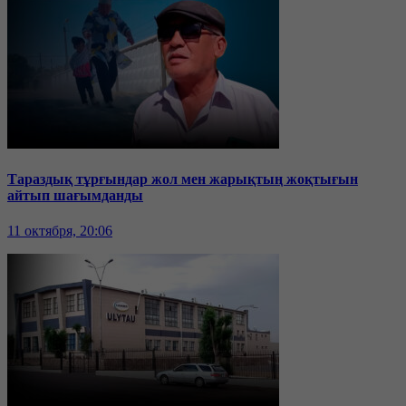
Тараздық тұрғындар жол мен жарықтың жоқтығын
айтып шағымданды
11 октября, 20:06