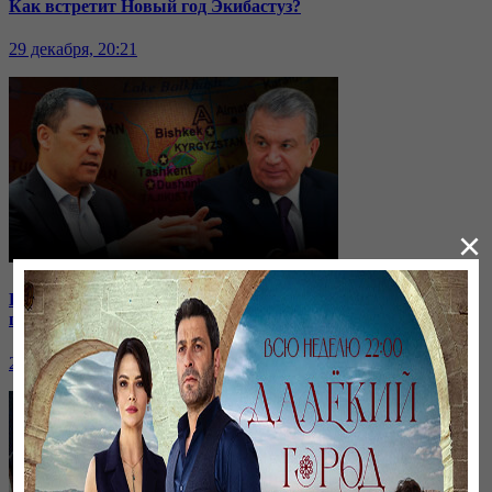
Как встретит Новый год Экибастуз?
29 декабря, 20:21
×
Кыргызстан отдаёт водохранилище: на какие уступки
пошли соседи?
24 ноября, 20:44