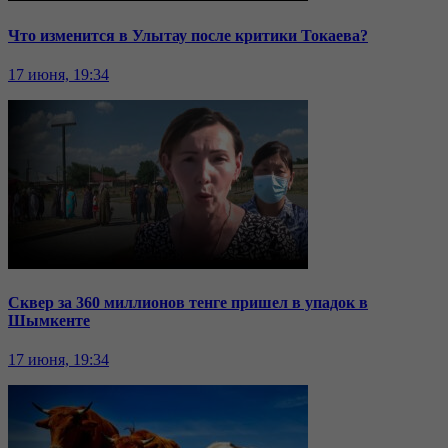
Что изменится в Улытау после критики Токаева?
17 июня, 19:34
Сквер за 360 миллионов тенге пришел в упадок в
Шымкенте
17 июня, 19:34