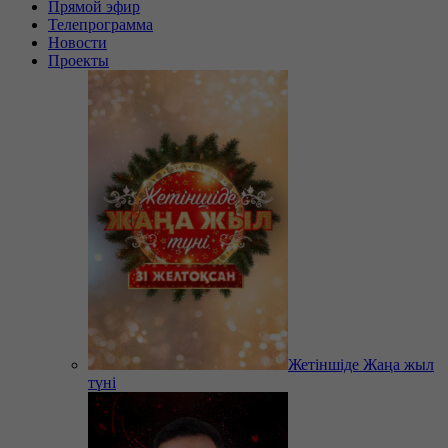
Прямой эфир
Телепрограмма
Новости
Проекты
Жетіншіде Жаңа жыл
түні