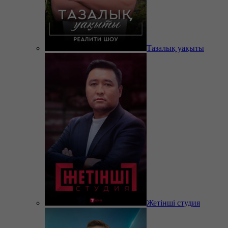
Тазалық уақыты
Жетінші студия