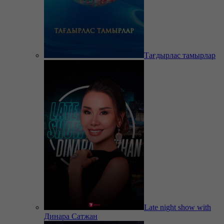
Тағдырлас тамырлар
Late night show with
Динара Сатжан