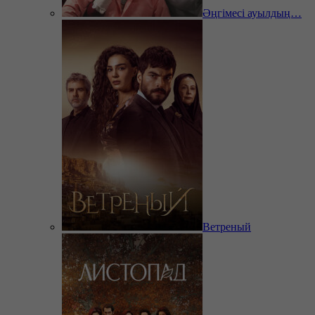
Әңгімесі ауылдың…
Ветреный