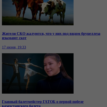
Жители СКО жалуются, что у них под видом бруцеллеза
изымают скот
17 июня, 19:33
Главный балетмейстер ГАТОБ о первой победе
казахстанского балета