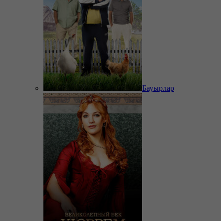
Бауырлар