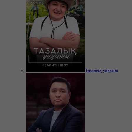
Тазалық уақыты