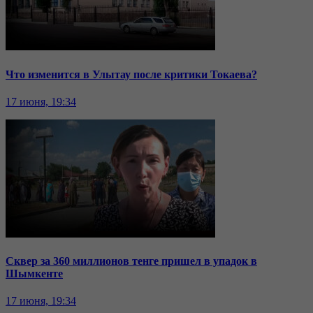
Что изменится в Улытау после критики Токаева?
17 июня, 19:34
Сквер за 360 миллионов тенге пришел в упадок в
Шымкенте
17 июня, 19:34