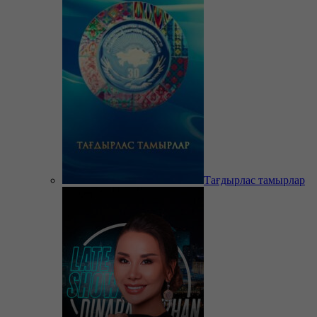
Тағдырлас тамырлар