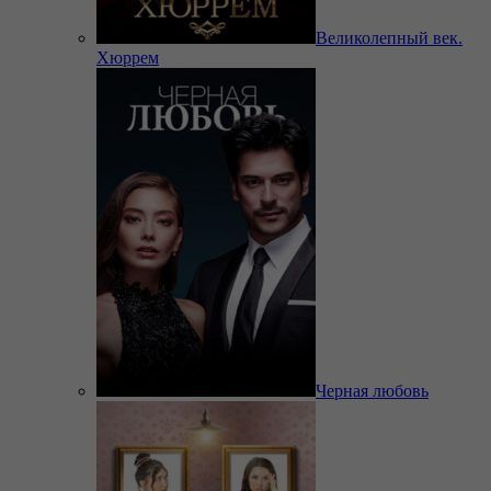
Великолепный век.
Хюррем
Черная любовь