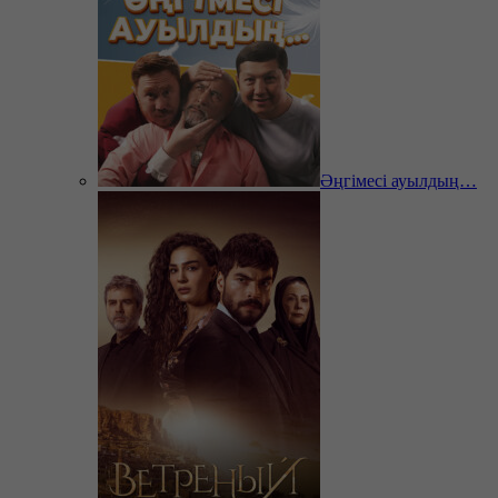
Әңгімесі ауылдың…