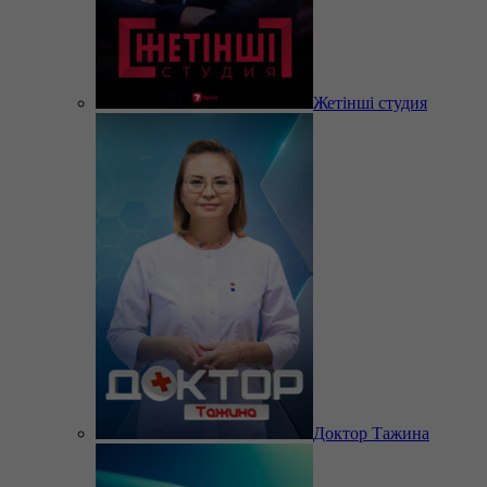
Жетінші студия
Доктор Тажина