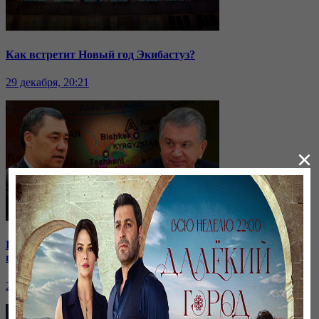
Как встретит Новый год Экибастуз?
29 декабря, 20:21
×
Кыргызстан отдаёт водохранилище: на какие уступки
пошли соседи?
24 ноября, 20:44