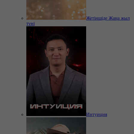
Жетіншіде Жаңа жыл
түні
Интуиция