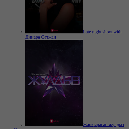
Late night show with
Динара Сатжан
Жарқыраған жұлдыз