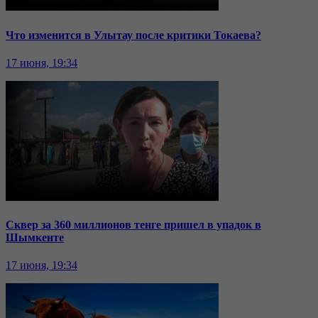
Что изменится в Улытау после критики Токаева?
17 июня, 19:34
Сквер за 360 миллионов тенге пришел в упадок в
Шымкенте
17 июня, 19:34