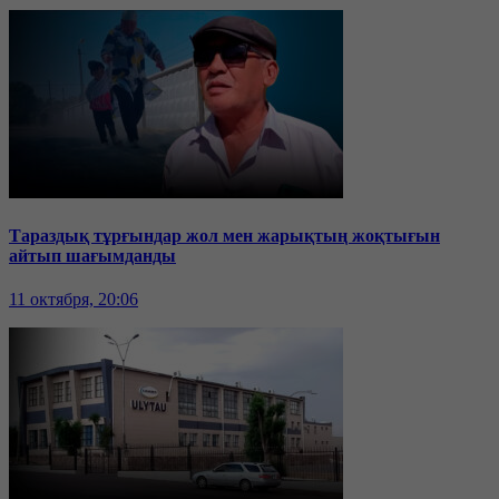
Тараздық тұрғындар жол мен жарықтың жоқтығын
айтып шағымданды
11 октября, 20:06