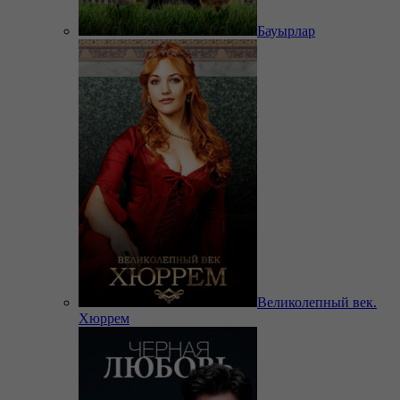
Бауырлар
Великолепный век.
Хюррем