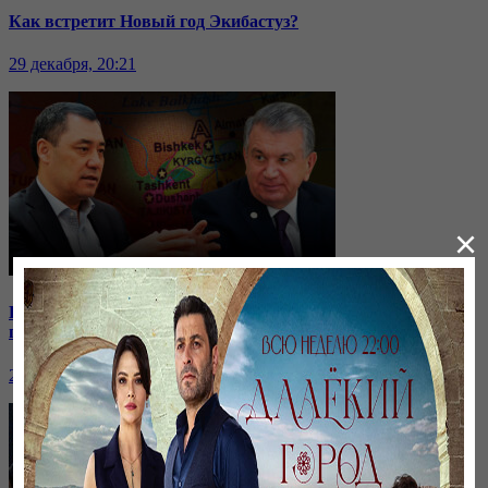
Как встретит Новый год Экибастуз?
29 декабря, 20:21
×
Кыргызстан отдаёт водохранилище: на какие уступки
пошли соседи?
24 ноября, 20:44