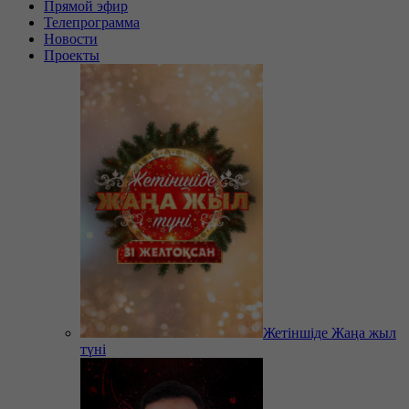
Прямой эфир
Телепрограмма
Новости
Проекты
Жетіншіде Жаңа жыл
түні