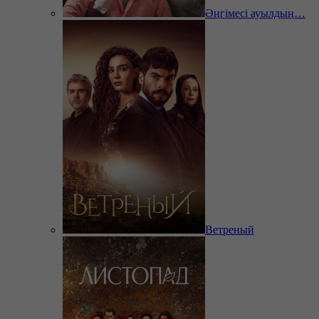
Әңгімесі ауылдың…
Ветреный