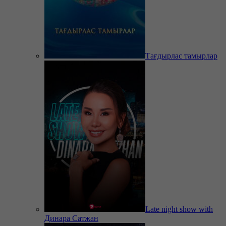
Тағдырлас тамырлар
Late night show with
Динара Сатжан