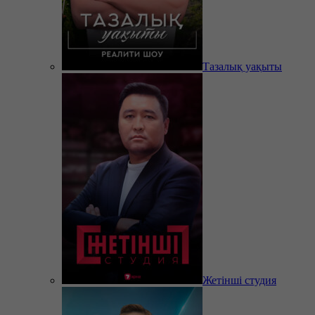
Тазалық уақыты
Жетінші студия