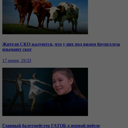
Жители СКО жалуются, что у них под видом бруцеллеза
изымают скот
17 июня, 19:33
Главный балетмейстер ГАТОБ о первой победе