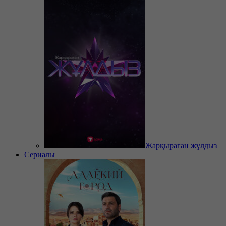
Жарқыраған жұлдыз
Сериалы