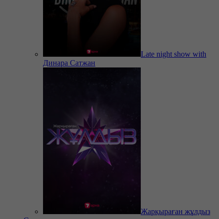
Late night show with
Динара Сатжан
Жарқыраған жұлдыз