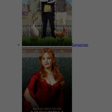
Бауырлар