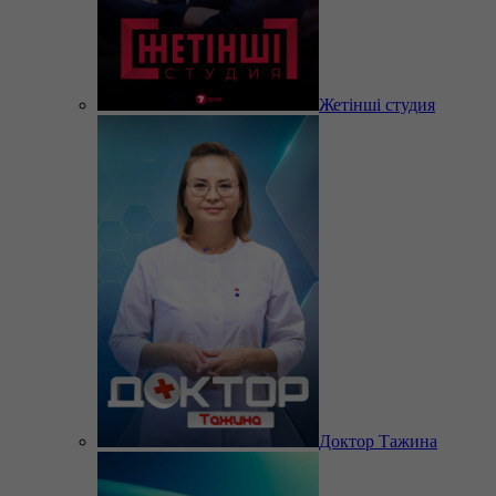
Жетінші студия
Доктор Тажина