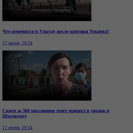
Что изменится в Улытау после критики Токаева?
17 июня, 19:34
Сквер за 360 миллионов тенге пришел в упадок в
Шымкенте
17 июня, 19:34