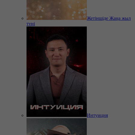
Жетіншіде Жаңа жыл
түні
Интуиция