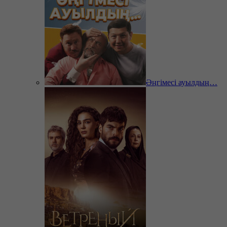
Әңгімесі ауылдың…