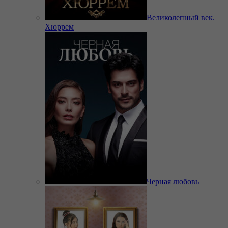
Великолепный век.
Хюррем
Черная любовь