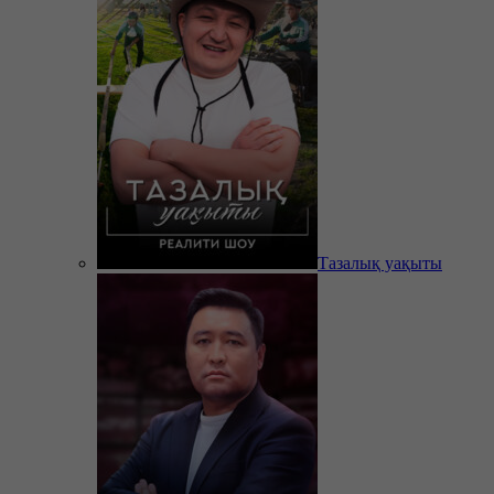
Тазалық уақыты