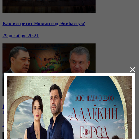
Как встретит Новый год Экибастуз?
29 декабря, 20:21
×
Кыргызстан отдаёт водохранилище: на какие уступки
пошли соседи?
24 ноября, 20:44