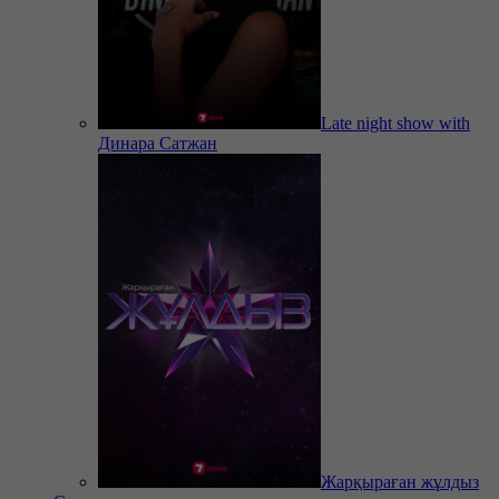
Late night show with
Динара Сатжан
Жарқыраған жұлдыз