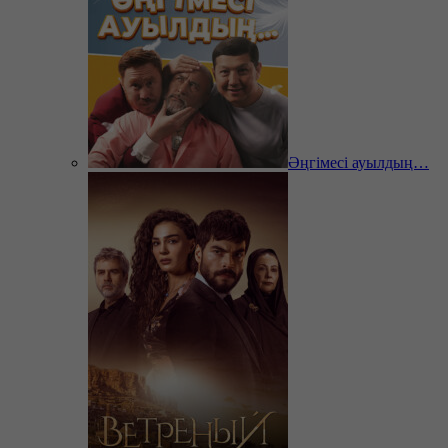
Әңгімесі ауылдың…