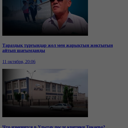
Тараздық тұрғындар жол мен жарықтың жоқтығын
айтып шағымданды
11 октября, 20:06
Что изменится в Улытау после критики Токаева?