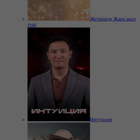
Жетіншіде Жаңа жыл
түні
Интуиция