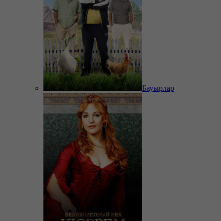
Бауырлар