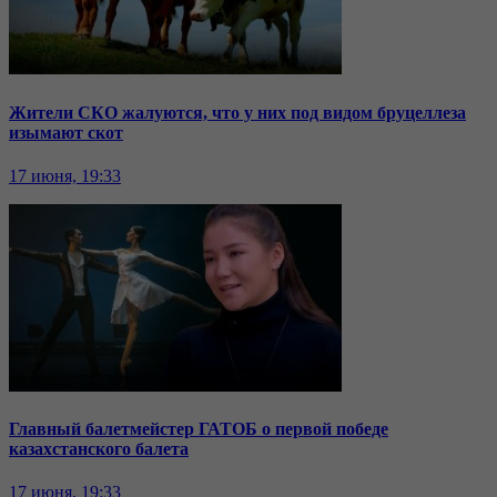
Жители СКО жалуются, что у них под видом бруцеллеза
изымают скот
17 июня, 19:33
Главный балетмейстер ГАТОБ о первой победе
казахстанского балета
17 июня, 19:33