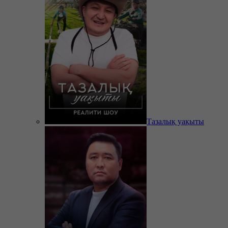
Тазалық уақыты