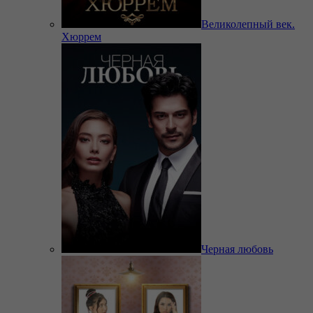
Великолепный век.
Хюррем
Черная любовь