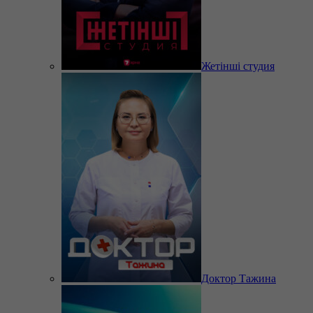
Жетінші студия
Доктор Тажина