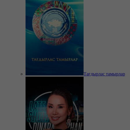
Тағдырлас тамырлар