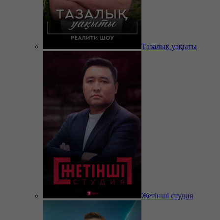
Тазалық уақыты
Жетінші студия