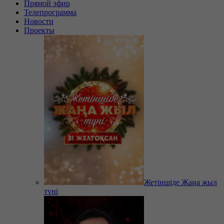
Прямой эфир
Телепрограмма
Новости
Проекты
Жетіншіде Жаңа жыл
түні