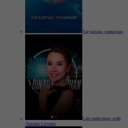
Тағдырлас тамырлар
Late night show with
Динара Сатжан