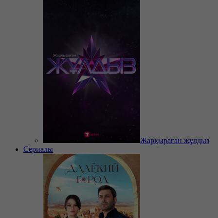
Жарқыраған жұлдыз
Сериалы