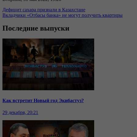
Дефицит сахара признали в Казахстане
Вкладчики «Отбасы банка» не могут получить квартиры
Последние выпуски
Как встретит Новый год Экибастуз?
29 декабря, 20:21