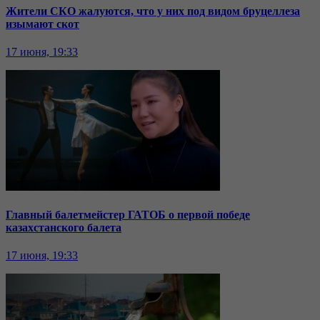
Жители СКО жалуются, что у них под видом бруцеллеза
изымают скот
17 июня, 19:33
Главный балетмейстер ГАТОБ о первой победе
казахстанского балета
17 июня, 19:33