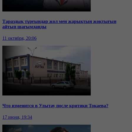
Тараздық тұрғындар жол мен жарықтың жоқтығын
айтып шағымданды
11 октября, 20:06
Что изменится в Улытау после критики Токаева?
17 июня, 19:34