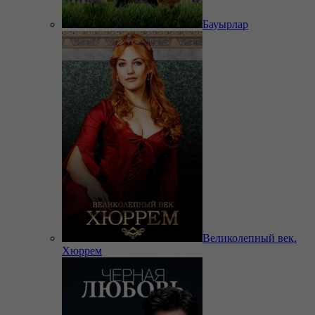
Бауырлар
Великолепный век.
Хюррем