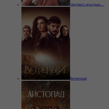
Әңгімесі ауылдың…
Ветреный