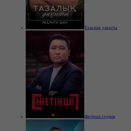
Тазалық уақыты
Жетінші студия