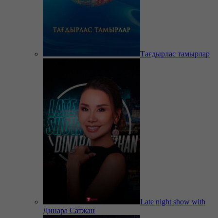
Тағдырлас тамырлар
Late night show with
Динара Сатжан