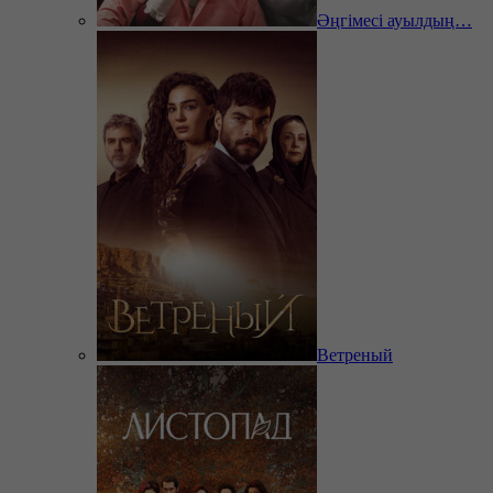
Әңгімесі ауылдың…
Ветреный