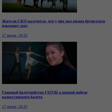
Жители СКО жалуются, что у них под видом бруцеллеза
изымают скот
17 июня, 19:33
Главный балетмейстер ГАТОБ о первой победе
казахстанского балета
17 июня, 19:33