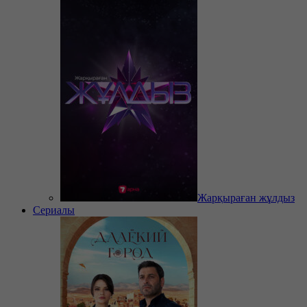
Жарқыраған жұлдыз
Сериалы