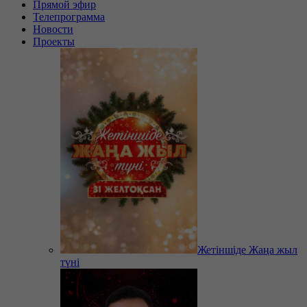
Прямой эфир
Телепрограмма
Новости
Проекты
Жетіншіде Жаңа жыл
түні