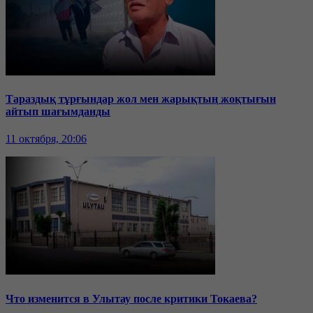
Тараздық тұрғындар жол мен жарықтың жоқтығын
айтып шағымданды
11 октября, 20:06
Что изменится в Улытау после критики Токаева?