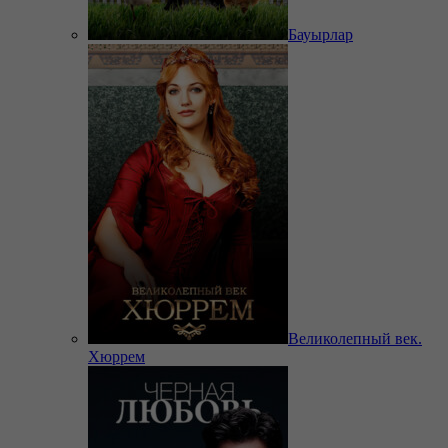
Бауырлар
Великолепный век.
Хюррем