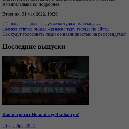
Амангельдыкызы подробнее.
Вторник, 31 мая 2022, 19:26
«Таныссыз, ақшасыз жұмысқа тұра алмайсың» —
шымкенттіктер өңірде жұмысқа тұру тәсілдерін айтты
Как будут голосовать люди с инвалидностью на референдуме?
Последние выпуски
Как встретит Новый год Экибастуз?
29 декабря, 20:21