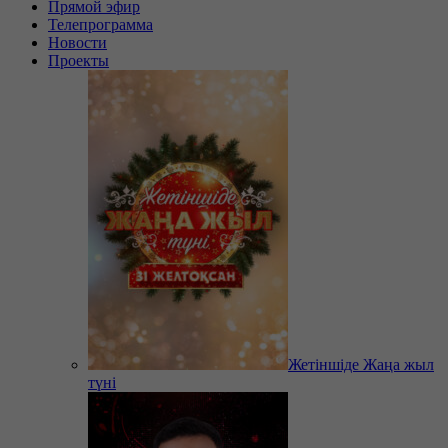
Прямой эфир
Телепрограмма
Новости
Проекты
Жетіншіде Жаңа жыл
түні