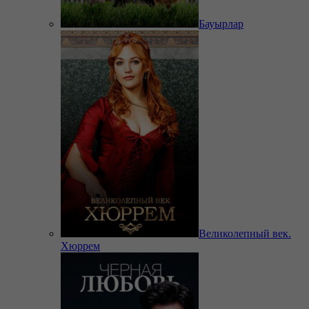
Бауырлар
Великолепный век.
Хюррем