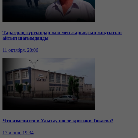
Тараздық тұрғындар жол мен жарықтың жоқтығын
айтып шағымданды
11 октября, 20:06
Что изменится в Улытау после критики Токаева?
17 июня, 19:34