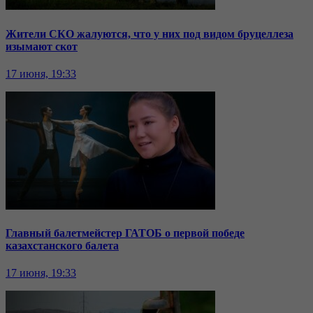
Жители СКО жалуются, что у них под видом бруцеллеза
изымают скот
17 июня, 19:33
Главный балетмейстер ГАТОБ о первой победе
казахстанского балета
17 июня, 19:33