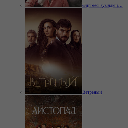
Әңгімесі ауылдың…
Ветреный