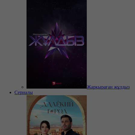
Жарқыраған жұлдыз
Сериалы