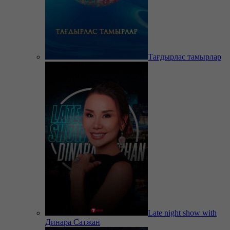
Тағдырлас тамырлар
Late night show with
Динара Сатжан