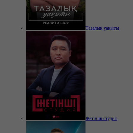
Тазалық уақыты
Жетінші студия