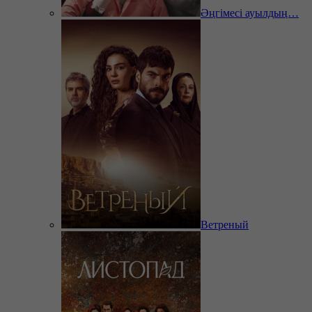
Әңгімесі ауылдың…
Ветреный