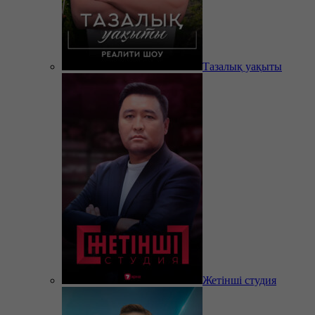
Тазалық уақыты
Жетінші студия