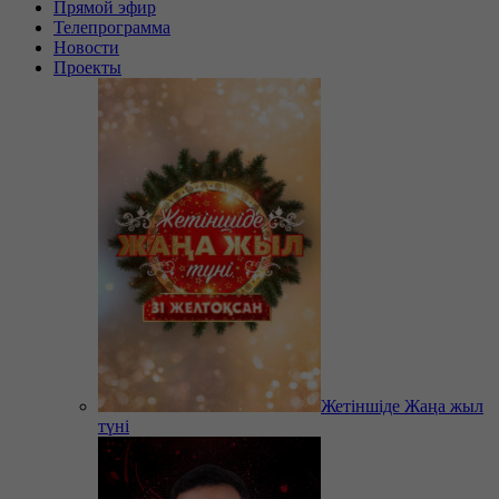
Прямой эфир
Телепрограмма
Новости
Проекты
Жетіншіде Жаңа жыл
түні