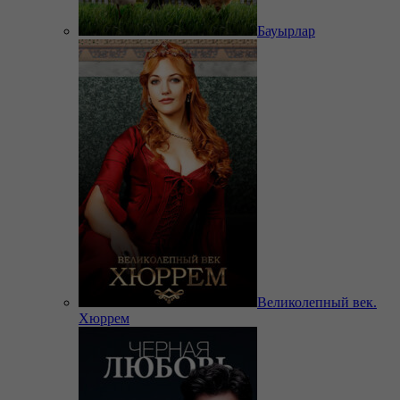
Бауырлар
Великолепный век.
Хюррем