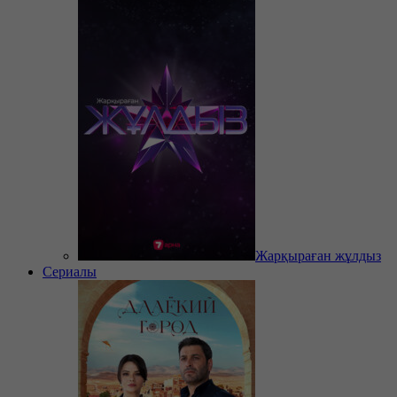
Жарқыраған жұлдыз
Сериалы