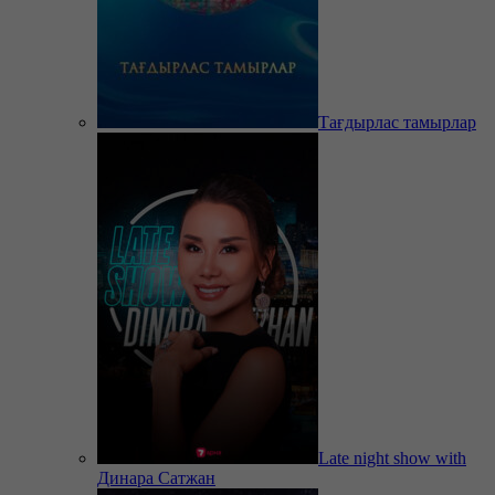
Тағдырлас тамырлар
Late night show with
Динара Сатжан