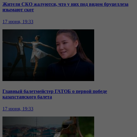
Жители СКО жалуются, что у них под видом бруцеллеза
изымают скот
17 июня, 19:33
Главный балетмейстер ГАТОБ о первой победе
казахстанского балета
17 июня, 19:33