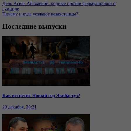
Дело Асель Айтбаевой: родные против формулировки о
суициде
Почему и куда уезжают казахстанцы?
Последние выпуски
Как встретит Новый год Экибастуз?
29 декабря, 20:21