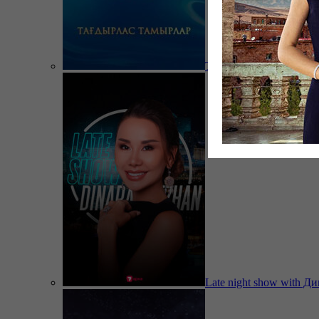
Тағдырлас тамырлар
Late night show with Д