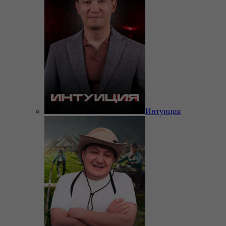
Интуиция