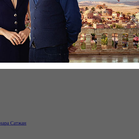
инара Сатжан