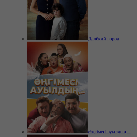
Далёкий город
Әңгімесі ауылдың…