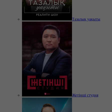
Тазалық уақыты
Жетінші студия