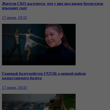
Жители СКО жалуются, что у них под видом бруцеллеза
изымают скот
17 июня, 19:33
Главный балетмейстер ГАТОБ о первой победе
казахстанского балета
17 июня, 19:33