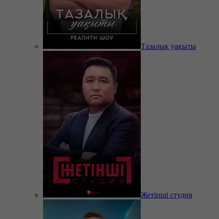
Тазалық уақыты
Жетінші студия