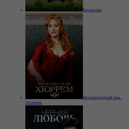
Бауырлар
Великолепный век.
Хюррем