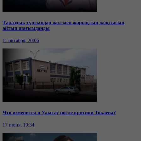
Тараздық тұрғындар жол мен жарықтың жоқтығын
айтып шағымданды
11 октября, 20:06
Что изменится в Улытау после критики Токаева?
17 июня, 19:34