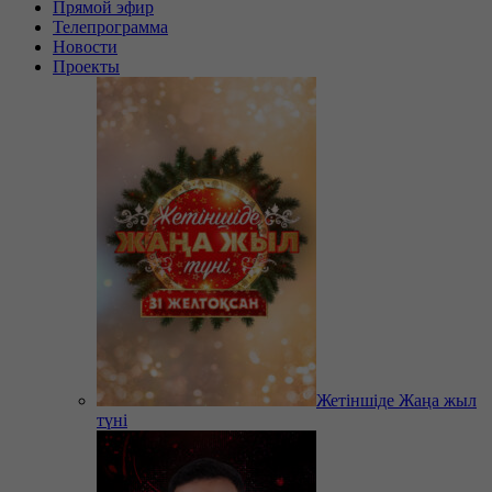
Прямой эфир
Телепрограмма
Новости
Проекты
Жетіншіде Жаңа жыл
түні