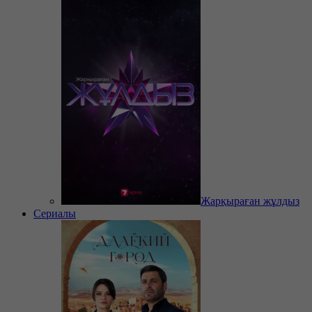
Жарқыраған жұлдыз
Сериалы