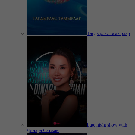
Тағдырлас тамырлар
Late night show with
Динара Сатжан