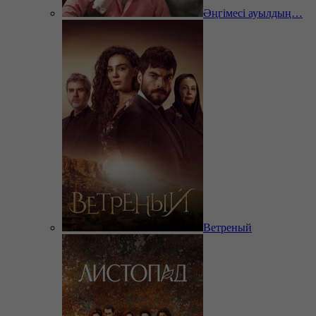
Әңгімесі ауылдың…
Ветреный