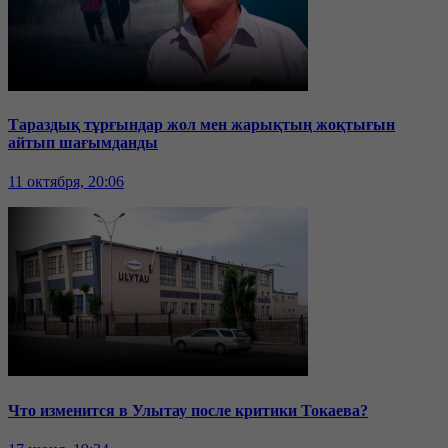
Тараздық тұрғындар жол мен жарықтың жоқтығын
айтып шағымданды
11 октября, 20:06
Что изменится в Улытау после критики Токаева?