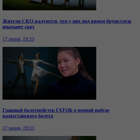
Жители СКО жалуются, что у них под видом бруцеллеза
изымают скот
17 июня, 19:33
Главный балетмейстер ГАТОБ о первой победе
казахстанского балета
17 июня, 19:33