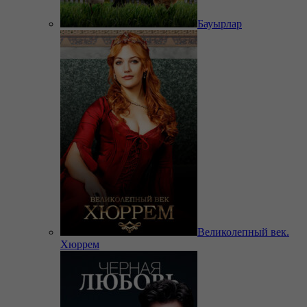
Бауырлар
Великолепный век.
Хюррем