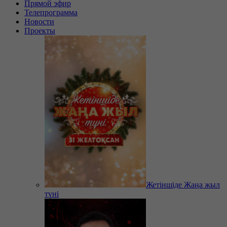
Прямой эфир
Телепрограмма
Новости
Проекты
Жетіншіде Жаңа жыл
түні