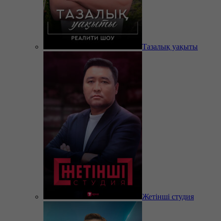
Тазалық уақыты
Жетінші студия