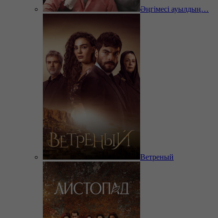
Әңгімесі ауылдың…
Ветреный