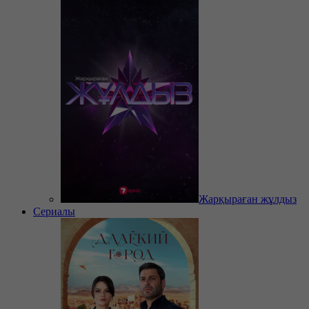
Жарқыраған жұлдыз
Сериалы