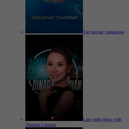
Тағдырлас тамырлар
Late night show with
Динара Сатжан