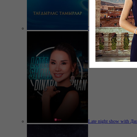
Тағдырлас тамырлар
Late night show with Д