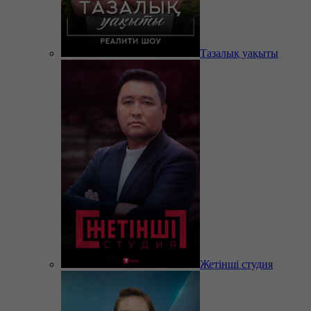
Тазалық уақыты
Жетінші студия