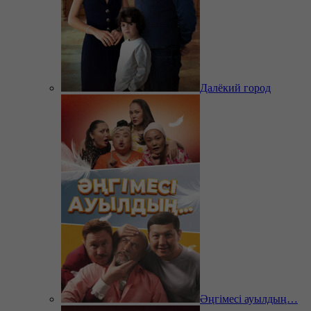
Далёкий город
Әңгімесі ауылдың…