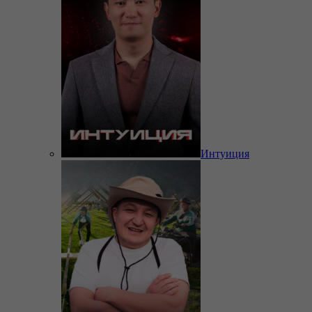
Интуиция