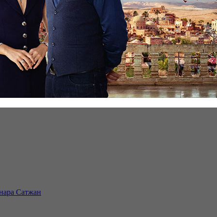
инара Сатжан