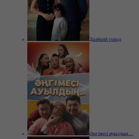
Далёкий город
Әңгімесі ауылдың…