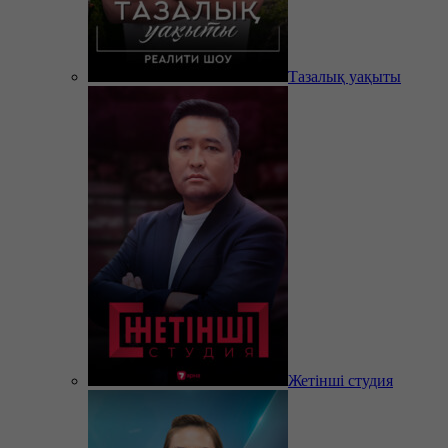
Тазалық уақыты
Жетінші студия