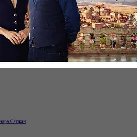
инара Сатжан