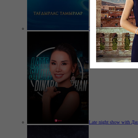
Тағдырлас тамырлар
Late night show with Д