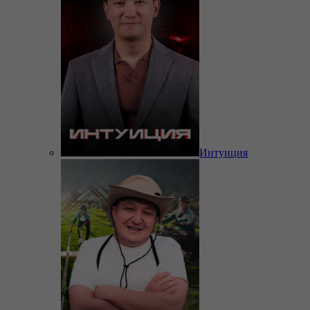
Интуиция