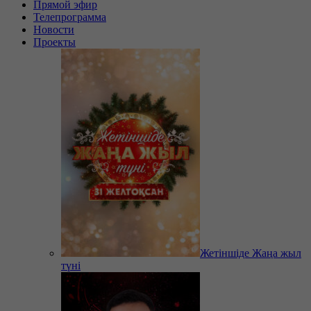
Прямой эфир
Телепрограмма
Новости
Проекты
Жетіншіде Жаңа жыл
түні