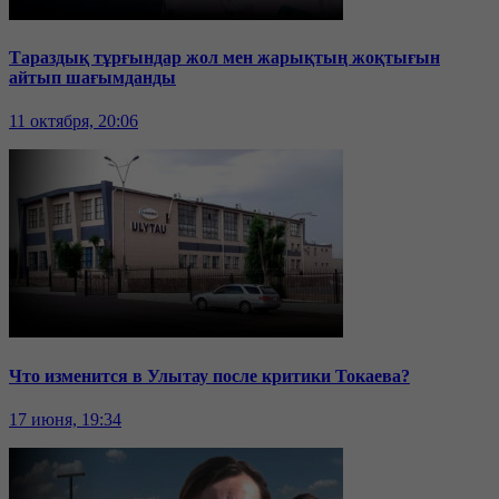
Тараздық тұрғындар жол мен жарықтың жоқтығын
айтып шағымданды
11 октября, 20:06
Что изменится в Улытау после критики Токаева?
17 июня, 19:34