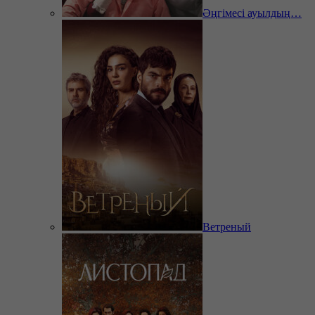
Әңгімесі ауылдың…
Ветреный