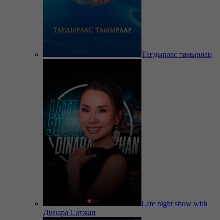
Тағдырлас тамырлар
Late night show with
Динара Сатжан