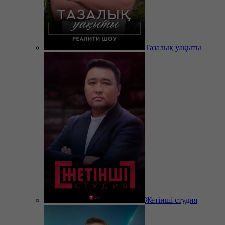
Тазалық уақыты
Жетінші студия