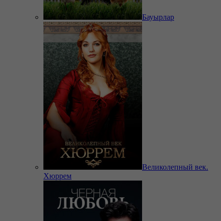
Бауырлар
Великолепный век.
Хюррем