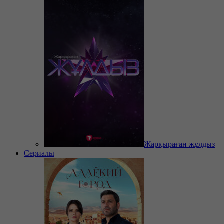
Жарқыраған жұлдыз
Сериалы