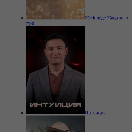
Жетіншіде Жаңа жыл
түні
Интуиция