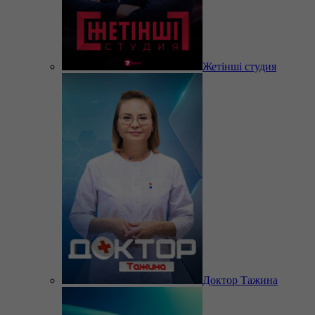
Жетінші студия
Доктор Тажина