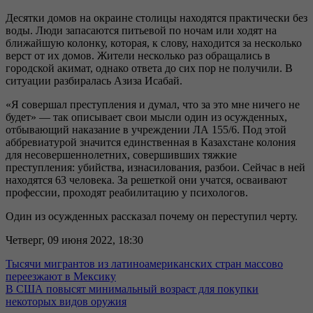
Десятки домов на окраине столицы находятся практически без
воды. Люди запасаются питьевой по ночам или ходят на
ближайшую колонку, которая, к слову, находится за несколько
верст от их домов. Жители несколько раз обращались в
городской акимат, однако ответа до сих пор не получили. В
ситуации разбиралась Азиза Исабай.
«Я совершал преступления и думал, что за это мне ничего не
будет» — так описывает свои мысли один из осужденных,
отбывающий наказание в учреждении ЛА 155/6. Под этой
аббревиатурой значится единственная в Казахстане колония
для несовершеннолетних, совершивших тяжкие
преступления: убийства, изнасилования, разбои. Сейчас в ней
находятся 63 человека. За решеткой они учатся, осваивают
профессии, проходят реабилитацию у психологов.
Один из осужденных рассказал почему он переступил черту.
Четверг, 09 июня 2022, 18:30
Тысячи мигрантов из латиноамериканских стран массово
переезжают в Мексику
В США повысят минимальный возраст для покупки
некоторых видов оружия