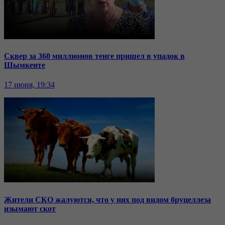
Сквер за 360 миллионов тенге пришел в упадок в
Шымкенте
17 июня, 19:34
Жители СКО жалуются, что у них под видом бруцеллеза
изымают скот