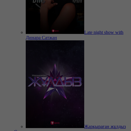
Late night show with
Динара Сатжан
Жарқыраған жұлдыз