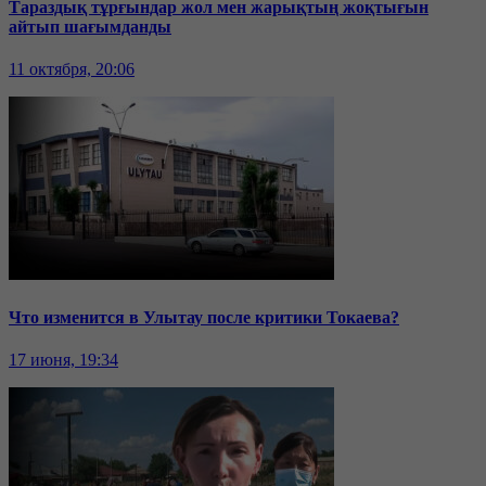
Тараздық тұрғындар жол мен жарықтың жоқтығын
айтып шағымданды
11 октября, 20:06
Что изменится в Улытау после критики Токаева?
17 июня, 19:34