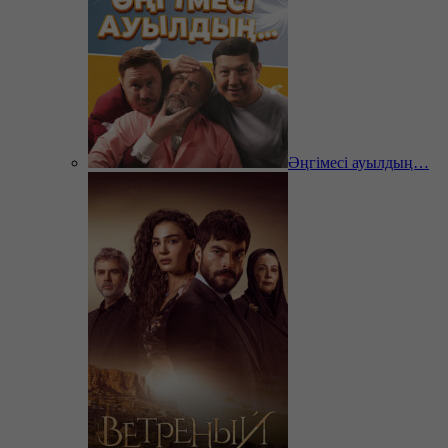
Әңгімесі ауылдың…