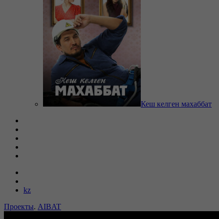
Кеш келген махаббат
kz
Проекты
.
AIBAT