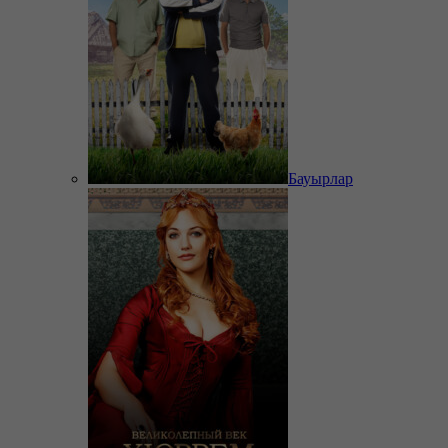
Бауырлар