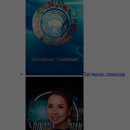
Тағдырлас тамырлар