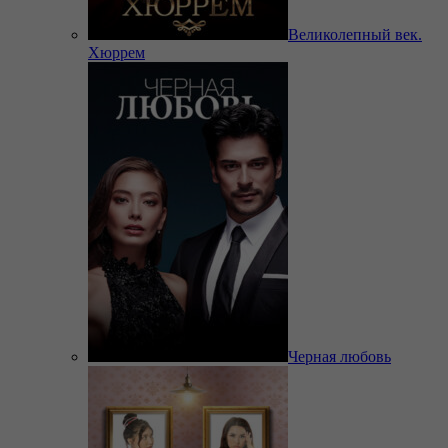
Великолепный век.
Хюррем
Черная любовь