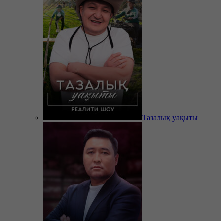
Тазалық уақыты