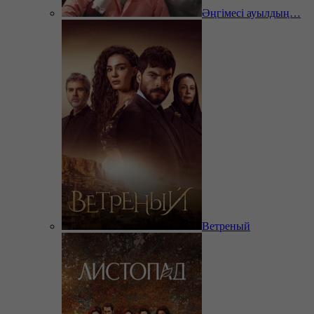
Әңгімесі ауылдың…
Ветреный