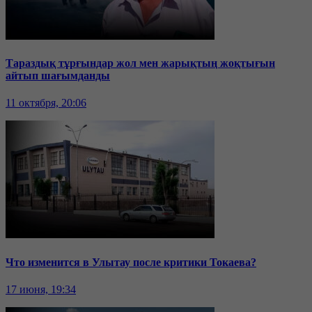
Тараздық тұрғындар жол мен жарықтың жоқтығын
айтып шағымданды
11 октября, 20:06
Что изменится в Улытау после критики Токаева?
17 июня, 19:34