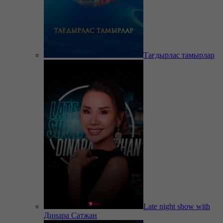
Тағдырлас тамырлар
Late night show with
Динара Сатжан