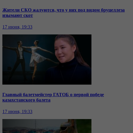
Жители СКО жалуются, что у них под видом бруцеллеза
изымают скот
17 июня, 19:33
Главный балетмейстер ГАТОБ о первой победе
казахстанского балета
17 июня, 19:33