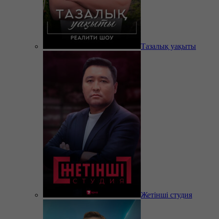
Тазалық уақыты
Жетінші студия