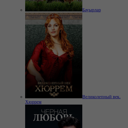
Бауырлар
Великолепный век.
Хюррем