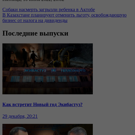
Собаки насмерть загрызли ребенка в Актобе
В Казахстане планируют отменить льготу, освобождающую
бизнес от налога на дивиденды
Последние выпуски
Как встретит Новый год Экибастуз?
29 декабря, 20:21