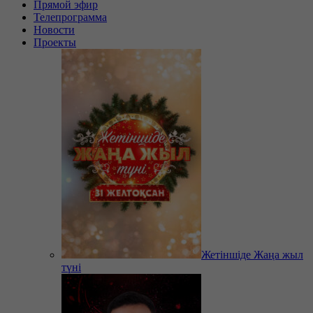
Прямой эфир
Телепрограмма
Новости
Проекты
Жетіншіде Жаңа жыл
түні