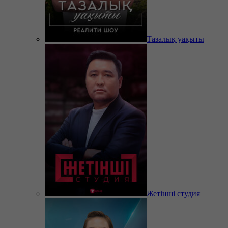
Тазалық уақыты
Жетінші студия