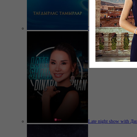
Тағдырлас тамырлар
Late night show with Д