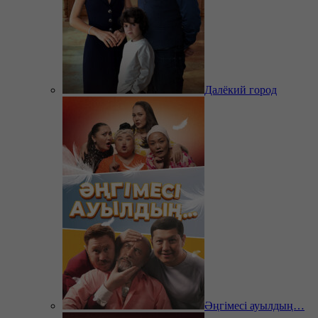
Далёкий город
Әңгімесі ауылдың…