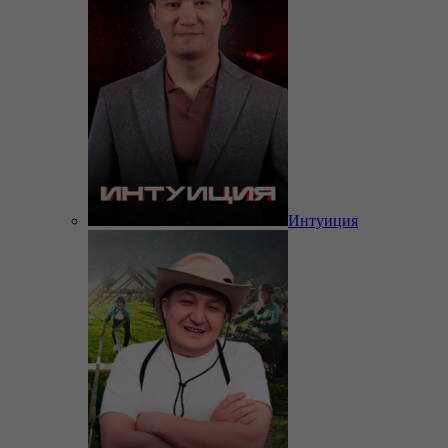
Интуиция