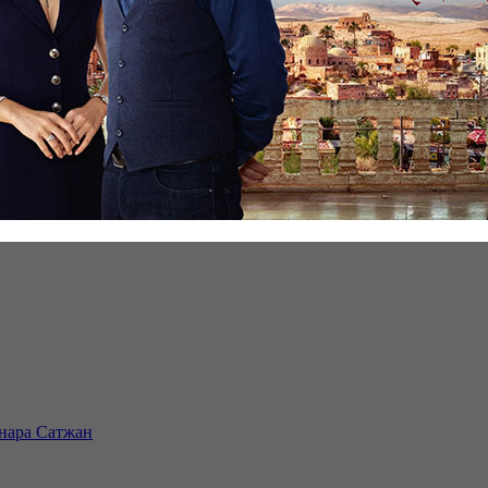
инара Сатжан