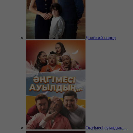
Далёкий город
Әңгімесі ауылдың…