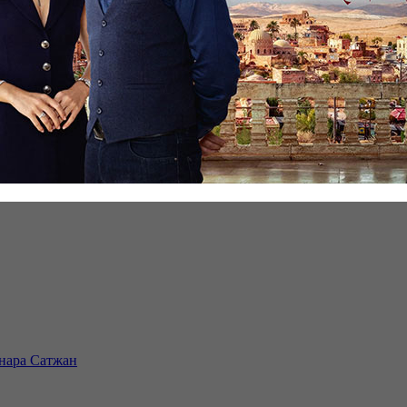
инара Сатжан