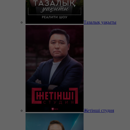
Тазалық уақыты
Жетінші студия