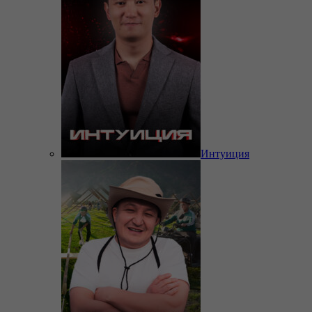
Интуиция