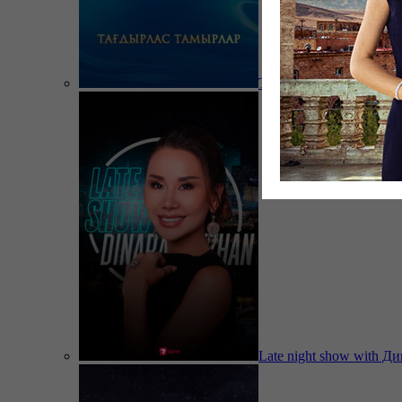
Тағдырлас тамырлар
Late night show with Д